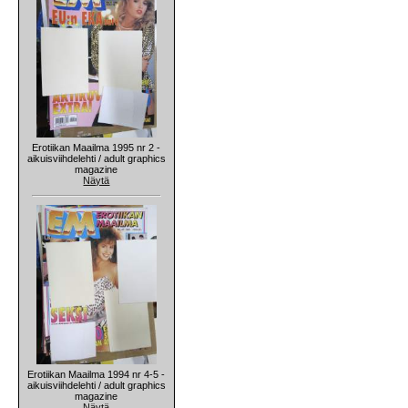
Erotiikan Maailma 1995 nr 2 -
aikuisviihdelehti / adult graphics
magazine
Näytä
Erotiikan Maailma 1994 nr 4-5 -
aikuisviihdelehti / adult graphics
magazine
Näytä