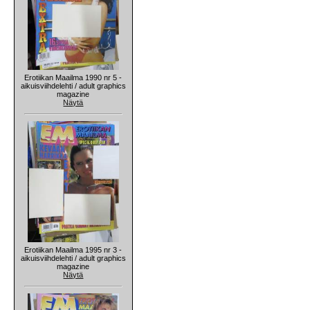
Erotiikan Maailma 1990 nr 5 -
aikuisviihdelehti / adult graphics
magazine
Näytä
Erotiikan Maailma 1995 nr 3 -
aikuisviihdelehti / adult graphics
magazine
Näytä