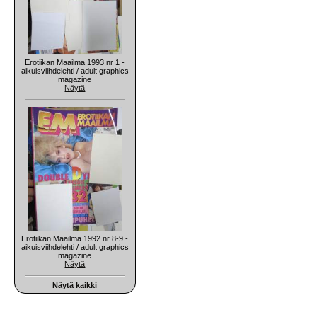
Erotiikan Maailma 1993 nr 1 -
aikuisviihdelehti / adult graphics
magazine
Näytä
Erotiikan Maailma 1992 nr 8-9 -
aikuisviihdelehti / adult graphics
magazine
Näytä
Näytä kaikki