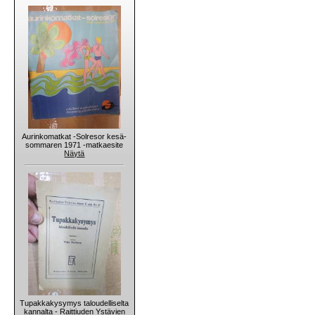
Aurinkomatkat -Solresor kesä-
sommaren 1971 -matkaesite
Näytä
Tupakkakysymys taloudelliselta
kannalta - Raittiuden Ystävien