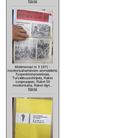
Näytä
Mottimestari nr 3 1971 -
moottorisahamiesten ammattilehti,
Työpenkkimenetelmää,
Turvallisuusohhjeita, Raket
suojasaapas, Raket 50
moottorisaha, Raket öljyt...
Näytä