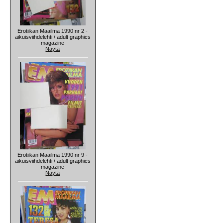
Erotiikan Maailma 1990 nr 2 -
aikuisviihdelehti / adult graphics
magazine
Näytä
Erotiikan Maailma 1990 nr 9 -
aikuisviihdelehti / adult graphics
magazine
Näytä