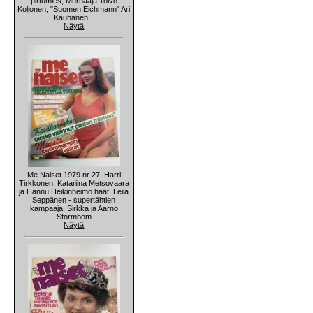
pirtumies, Murhaaja Toivo
Koljonen, "Suomen Eichmann" Ari
Kauhanen...
Näytä
Me Naiset 1979 nr 27, Harri
Tirkkonen, Katariina Metsovaara
ja Hannu Heikinheimo häät, Leila
Seppänen - supertähtien
kampaaja, Sirkka ja Aarno
Stormbom
Näytä