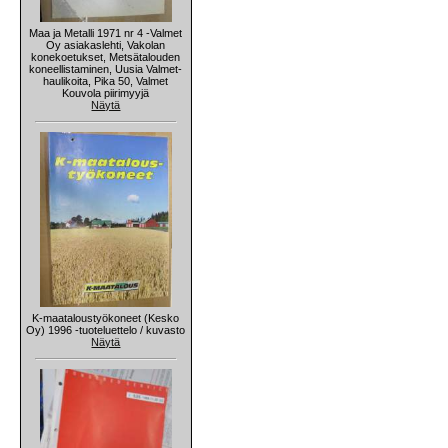
Maa ja Metalli 1971 nr 4 -Valmet
Oy asiakaslehti, Vakolan
konekoetukset, Metsätalouden
koneellistaminen, Uusia Valmet-
haulikoita, Pika 50, Valmet
Kouvola piirimyyjä
Näytä
K-maataloustyökoneet (Kesko
Oy) 1996 -tuoteluettelo / kuvasto
Näytä