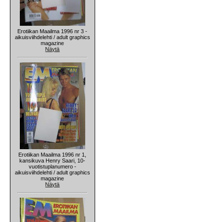
Erotiikan Maailma 1996 nr 3 -
aikuisviihdelehti / adult graphics
magazine
Näytä
Erotiikan Maailma 1996 nr 1,
kansikuva Henry Saari, 10-
vuotistuplanumero -
aikuisviihdelehti / adult graphics
magazine
Näytä