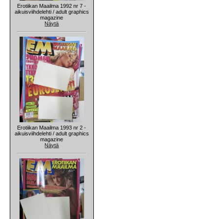
Erotiikan Maailma 1992 nr 7 -
aikuisviihdelehti / adult graphics
magazine
Näytä
Erotiikan Maailma 1993 nr 2 -
aikuisviihdelehti / adult graphics
magazine
Näytä