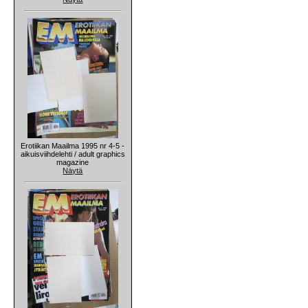
Erotiikan Maailma 1995 nr 4-5 -
aikuisviihdelehti / adult graphics
magazine
Näytä