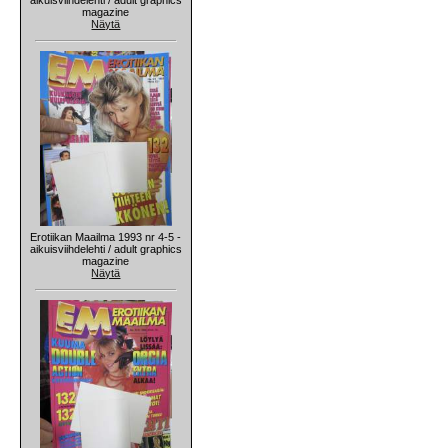
magazine
Näytä
Erotiikan Maailma 1993 nr 4-5 -
aikuisviihdelehti / adult graphics
magazine
Näytä