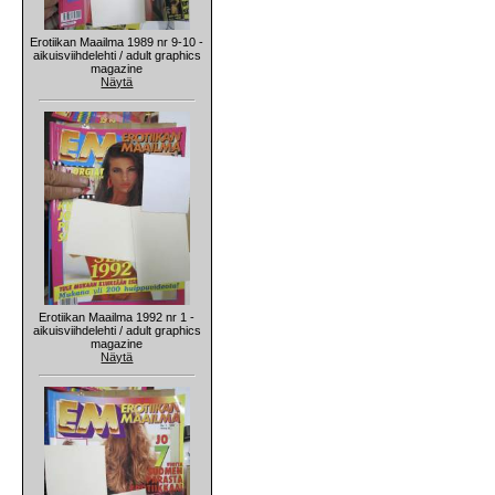
Erotiikan Maailma 1989 nr 9-10 -
aikuisviihdelehti / adult graphics
magazine
Näytä
Erotiikan Maailma 1992 nr 1 -
aikuisviihdelehti / adult graphics
magazine
Näytä