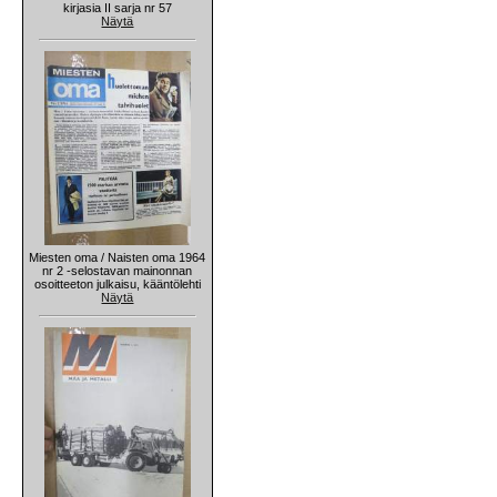
kirjasia II sarja nr 57
Näytä
Miesten oma / Naisten oma 1964
nr 2 -selostavan mainonnan
osoitteeton julkaisu, kääntölehti
Näytä