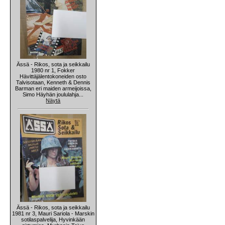
Ässä - Rikos, sota ja seikkailu
1980 nr 1, Fokker
Hävittäjälentokoneiden osto
Talvisotaan, Kenneth & Dennis
Barman eri maiden armeijoissa,
Simo Häyhän joululahja...
Näytä
Ässä - Rikos, sota ja seikkailu
1981 nr 3, Mauri Sariola - Marskin
sotilaspalvelija, Hyvinkään