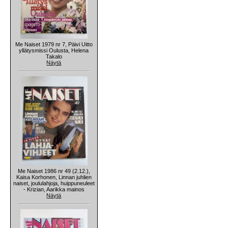
Me Naiset 1979 nr 7, Päivi Uitto
yllätysmissi Oulusta, Helena
Takalo
Näytä
Me Naiset 1986 nr 49 (2.12.),
Kaisa Korhonen, Linnan juhlien
naiset, joululahjoja, huippuneuleet
- Krizian, Aarikka mainos
Näytä