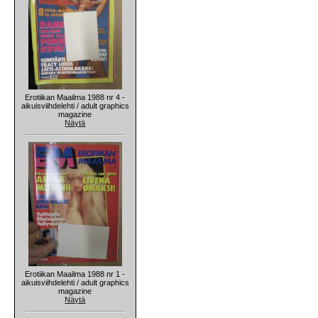
Erotiikan Maailma 1988 nr 4 -
aikuisviihdelehti / adult graphics
magazine
Näytä
Erotiikan Maailma 1988 nr 1 -
aikuisviihdelehti / adult graphics
magazine
Näytä