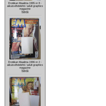
Erotiikan Maailma 1995 nr 8 -
aikuisviihdelehti / adult graphics
magazine
Näytä
Erotiikan Maailma 1996 nr 2 -
aikuisviihdelehti / adult graphics
magazine
Näytä