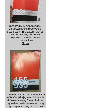
Jonsered 535 moottorisaha -
varaosaluettelo, reservdelar,
spare parts, Ersatzteile, pieces
de rechanche, piezas de
repuesto, ricambi, pecas
sobresselente
Näytä
Jonsered 455 / 535 moottorisaha
-Käyttöohjekirja, Instruktion och
skötselanvisning / Instruksksjon
og vedlikehold / Instruktionsbog
og brugsanvisning -chain saw