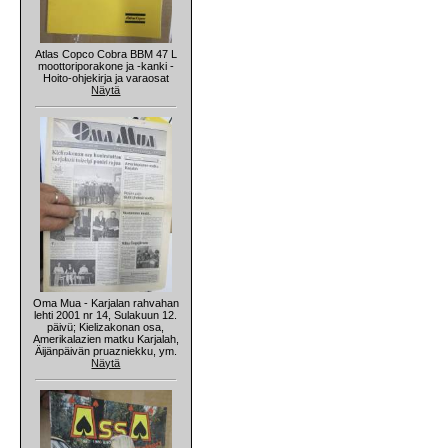
Atlas Copco Cobra BBM 47 L
moottoriporakone ja -kanki -
Hoito-ohjekirja ja varaosat
Näytä
Oma Mua - Karjalan rahvahan
lehti 2001 nr 14, Sulakuun 12.
päivü; Kielizakonan osa,
Amerikalazien matku Karjalah,
Äijänpäivän pruazniekku, ym.
Näytä