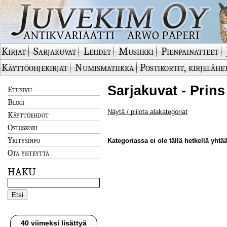
Kirjat
Sarjakuvat
Lehdet
Musiikki
Pienpainatteet
Käyttöohjekirjat
Numismatiikka
Postikortit, kirjelähe
Sarjakuvat - Prins
Etusivu
Blogi
Näytä / piilota alakategoriat
Käyttöehdot
Ostoskori
Yritysinfo
Kategoriassa ei ole tällä hetkellä yhtää
Ota yhteyttä
HAKU
40 viimeksi lisättyä