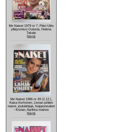
Me Naiset 1979 nr 7, Päivi Uitto
yllätysmissi Oulusta, Helena
Takalo
Näytä
Me Naiset 1986 nr 49 (2.12.),
Kaisa Korhonen, Linnan juhlien
naiset, joululahjoja, huippuneuleet
- Krizian, Aarikka mainos
Näytä