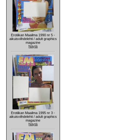
Erotiikan Maailma 1990 nr 5 -
aikuisviihdelehti / adult graphics
magazine
Näytä
Erotiikan Maailma 1995 nr 3 -
aikuisviihdelehti / adult graphics
magazine
Näytä