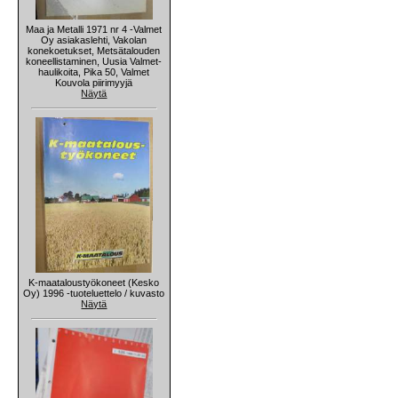
Maa ja Metalli 1971 nr 4 -Valmet
Oy asiakaslehti, Vakolan
konekoetukset, Metsätalouden
koneellistaminen, Uusia Valmet-
haulikoita, Pika 50, Valmet
Kouvola piirimyyjä
Näytä
K-maataloustyökoneet (Kesko
Oy) 1996 -tuoteluettelo / kuvasto
Näytä