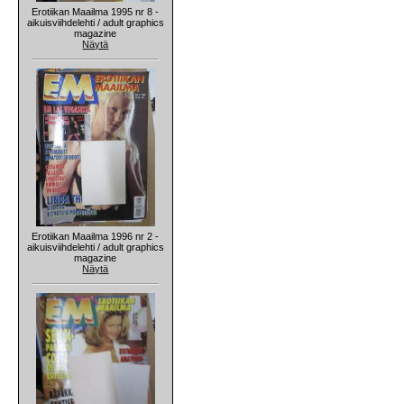
Erotiikan Maailma 1995 nr 8 -
aikuisviihdelehti / adult graphics
magazine
Näytä
Erotiikan Maailma 1996 nr 2 -
aikuisviihdelehti / adult graphics
magazine
Näytä