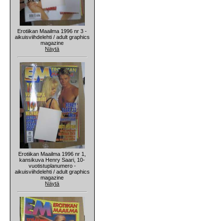
Erotiikan Maailma 1996 nr 3 -
aikuisviihdelehti / adult graphics
magazine
Näytä
Erotiikan Maailma 1996 nr 1,
kansikuva Henry Saari, 10-
vuotistuplanumero -
aikuisviihdelehti / adult graphics
magazine
Näytä