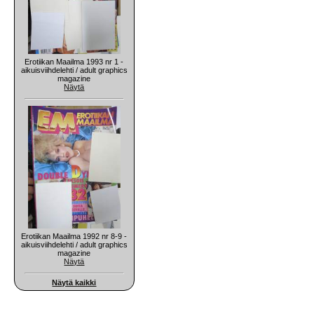
Erotiikan Maailma 1993 nr 1 -
aikuisviihdelehti / adult graphics
magazine
Näytä
Erotiikan Maailma 1992 nr 8-9 -
aikuisviihdelehti / adult graphics
magazine
Näytä
Näytä kaikki