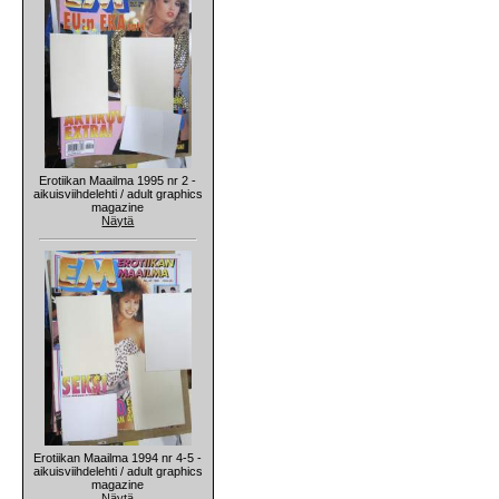
Erotiikan Maailma 1995 nr 2 -
aikuisviihdelehti / adult graphics
magazine
Näytä
Erotiikan Maailma 1994 nr 4-5 -
aikuisviihdelehti / adult graphics
magazine
Näytä