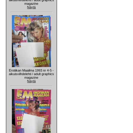
magazine
Näytä
Erotiikan Maailma 1993 nr 4-5 -
aikuisviihdelehti / adult graphics
magazine
Näytä