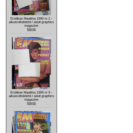
Erotiikan Maailma 1990 nr 2 -
aikuisviihdelehti / adult graphics
magazine
Näytä
Erotiikan Maailma 1990 nr 9 -
aikuisviihdelehti / adult graphics
magazine
Näytä