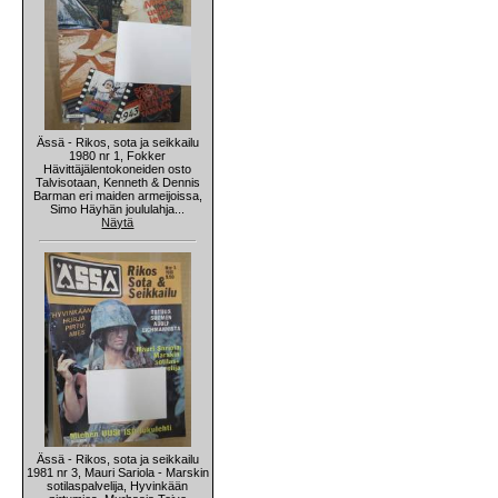
Ässä - Rikos, sota ja seikkailu
1980 nr 1, Fokker
Hävittäjälentokoneiden osto
Talvisotaan, Kenneth & Dennis
Barman eri maiden armeijoissa,
Simo Häyhän joululahja...
Näytä
Ässä - Rikos, sota ja seikkailu
1981 nr 3, Mauri Sariola - Marskin
sotilaspalvelija, Hyvinkään