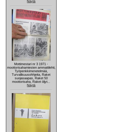
Näytä
Mottimestari nr 3 1971 -
moottorisahamiesten ammattilehti,
Työpenkkimenetelmää,
Turvallisuusohhjeita, Raket
suojasaapas, Raket 50
moottorisaha, Raket öljyt...
Näytä