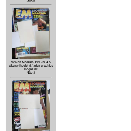
Erotiikan Maailma 1995 nr 4-5 -
aikuisviihdelehti / adult graphics
magazine
Näytä