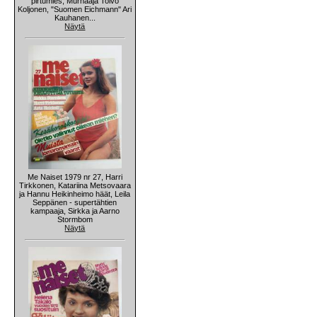
pirtumies, Murhaaja Toivo
Koljonen, "Suomen Eichmann" Ari
Kauhanen...
Näytä
Me Naiset 1979 nr 27, Harri
Tirkkonen, Katariina Metsovaara
ja Hannu Heikinheimo häät, Leila
Seppänen - supertähtien
kampaaja, Sirkka ja Aarno
Stormbom
Näytä