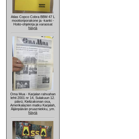
Atlas Copco Cobra BBM 47 L
moottoriporakone ja -kanki -
Hoito-ohjekirja ja varaosat
Näytä
Oma Mua - Karjalan rahvahan
lehti 2001 nr 14, Sulakuun 12.
päivü; Kielizakonan osa,
Amerikalazien matku Karjalah,
Äijänpäivän pruazniekku, ym.
Näytä