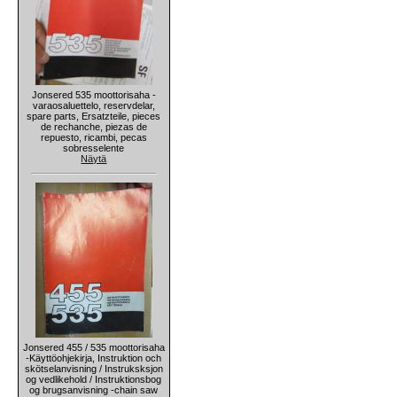
Jonsered 535 moottorisaha -
varaosaluettelo, reservdelar,
spare parts, Ersatzteile, pieces
de rechanche, piezas de
repuesto, ricambi, pecas
sobresselente
Näytä
Jonsered 455 / 535 moottorisaha
-Käyttöohjekirja, Instruktion och
skötselanvisning / Instruksksjon
og vedlikehold / Instruktionsbog
og brugsanvisning -chain saw