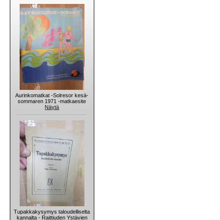
Aurinkomatkat -Solresor kesä-
sommaren 1971 -matkaesite
Näytä
Tupakkakysymys taloudelliselta
kannalta - Raittiuden Ystävien