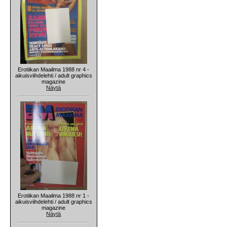
Erotiikan Maailma 1988 nr 4 -
aikuisviihdelehti / adult graphics
magazine
Näytä
Erotiikan Maailma 1988 nr 1 -
aikuisviihdelehti / adult graphics
magazine
Näytä