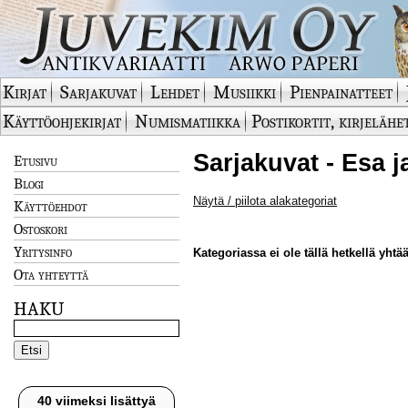
Kirjat
Sarjakuvat
Lehdet
Musiikki
Pienpainatteet
Käyttöohjekirjat
Numismatiikka
Postikortit, kirjelähe
Sarjakuvat - Esa j
Etusivu
Blogi
Näytä / piilota alakategoriat
Käyttöehdot
Ostoskori
Yritysinfo
Kategoriassa ei ole tällä hetkellä yhtää
Ota yhteyttä
HAKU
40 viimeksi lisättyä