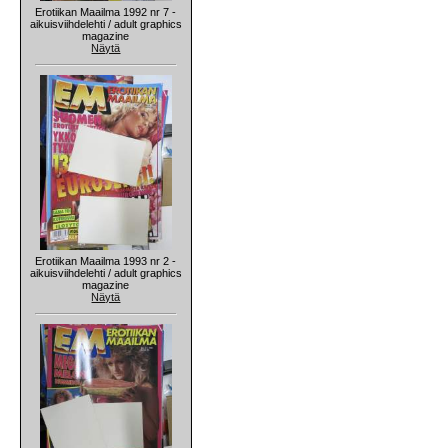
Erotiikan Maailma 1992 nr 7 -
aikuisviihdelehti / adult graphics
magazine
Näytä
Erotiikan Maailma 1993 nr 2 -
aikuisviihdelehti / adult graphics
magazine
Näytä