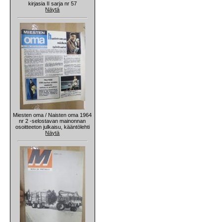
kirjasia II sarja nr 57
Näytä
Miesten oma / Naisten oma 1964
nr 2 -selostavan mainonnan
osoitteeton julkaisu, kääntölehti
Näytä