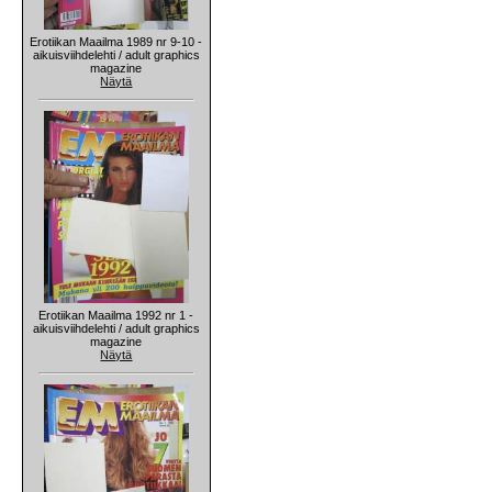
Erotiikan Maailma 1989 nr 9-10 -
aikuisviihdelehti / adult graphics
magazine
Näytä
Erotiikan Maailma 1992 nr 1 -
aikuisviihdelehti / adult graphics
magazine
Näytä