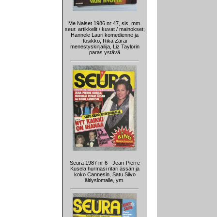
Me Naiset 1986 nr 47, sis. mm.
seur. artikkelit / kuvat / mainokset;
Hannele Lauri komedienne ja
tosikko, Rika Zarai
menestyskirjailija, Liz Taylorin
paras ystävä
Seura 1987 nr 6 - Jean-Pierre
Kusela hurmasi ritari ässän ja
koko Cannesin, Satu Silvo
äitiyslomalle, ym.