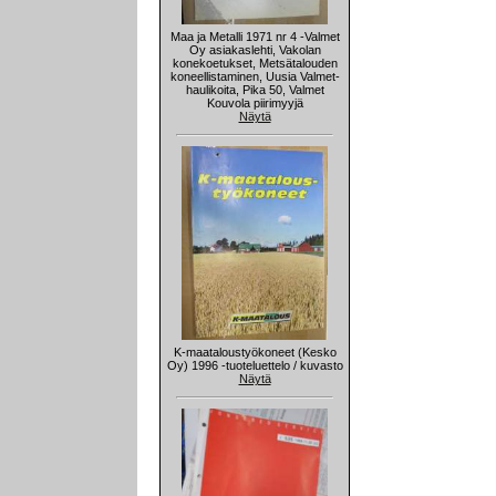
Maa ja Metalli 1971 nr 4 -Valmet
Oy asiakaslehti, Vakolan
konekoetukset, Metsätalouden
koneellistaminen, Uusia Valmet-
haulikoita, Pika 50, Valmet
Kouvola piirimyyjä
Näytä
K-maataloustyökoneet (Kesko
Oy) 1996 -tuoteluettelo / kuvasto
Näytä