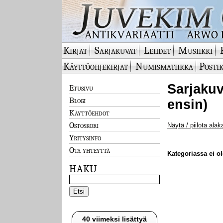
Kirjat
Sarjakuvat
Lehdet
Musiikki
Käyttöohjekirjat
Numismatiikka
Postik
Sarjakuv
Etusivu
Blogi
ensin)
Käyttöehdot
Ostoskori
Näytä / piilota alak
Yritysinfo
Ota yhteyttä
Kategoriassa ei ole
HAKU
40 viimeksi lisättyä