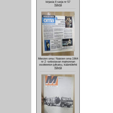
kirjasia II sarja nr 57
Näytä
Miesten oma / Naisten oma 1964
nr 2 -selostavan mainonnan
osoitteeton julkaisu, kääntölehti
Näytä