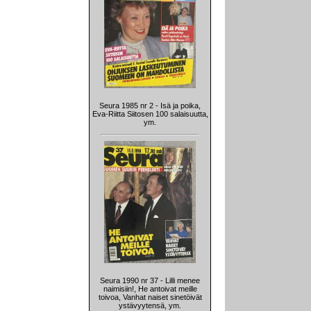
Seura 1985 nr 2 - Isä ja poika,
Eva-Riitta Siitosen 100 salaisuutta,
ym.
Seura 1990 nr 37 - Lilli menee
naimisiin!, He antoivat meille
toivoa, Vanhat naiset sinetöivät
ystävyytensä, ym.