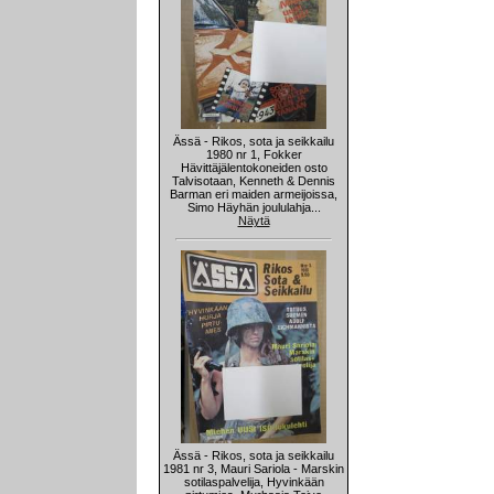
Ässä - Rikos, sota ja seikkailu
1980 nr 1, Fokker
Hävittäjälentokoneiden osto
Talvisotaan, Kenneth & Dennis
Barman eri maiden armeijoissa,
Simo Häyhän joululahja...
Näytä
Ässä - Rikos, sota ja seikkailu
1981 nr 3, Mauri Sariola - Marskin
sotilaspalvelija, Hyvinkään