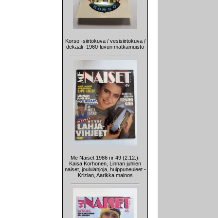
Korso -siirtokuva / vesisiirtokuva /
dekaali -1960-luvun matkamuisto
Me Naiset 1986 nr 49 (2.12.),
Kaisa Korhonen, Linnan juhlien
naiset, joululahjoja, huippuneuleet -
Krizian, Aarikka mainos