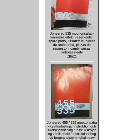
Jonsered 535 moottorisaha -
varaosaluettelo, reservdelar,
spare parts, Ersatzteile, pieces
de rechanche, piezas de
repuesto, ricambi, pecas
sobresselente
Näytä
Jonsered 455 / 535 moottorisaha
-Käyttöohjekirja, Instruktion och
skötselanvisning / Instruksksjon
og vedlikehold / Instruktionsbog
og brugsanvisning -chain saw