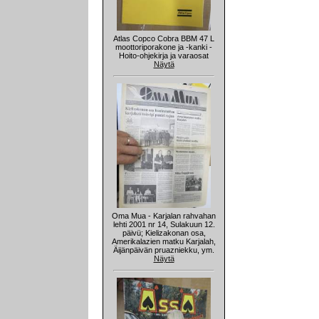
Atlas Copco Cobra BBM 47 L
moottoriporakone ja -kanki -
Hoito-ohjekirja ja varaosat
Näytä
Oma Mua - Karjalan rahvahan
lehti 2001 nr 14, Sulakuun 12.
päivü; Kielizakonan osa,
Amerikalazien matku Karjalah,
Äijänpäivän pruazniekku, ym.
Näytä