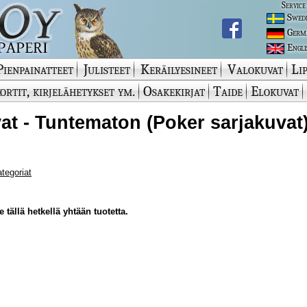
Service
Swed
Germ
Engli
Pienpainatteet
Julisteet
Keräilyesineet
Valokuvat
Lip
ortit, kirjelähetykset ym.
Osakekirjat
Taide
Elokuvat
at - Tuntematon (Poker sarjakuvat
ategoriat
 tällä hetkellä yhtään tuotetta.