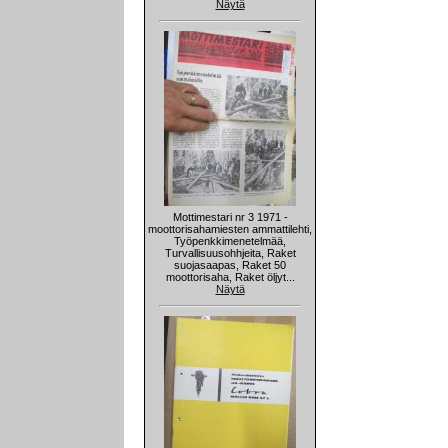
Näytä
Mottimestari nr 3 1971 -
moottorisahamiesten ammattilehti,
Työpenkkimenetelmää,
Turvallisuusohhjeita, Raket
suojasaapas, Raket 50
moottorisaha, Raket öljyt...
Näytä