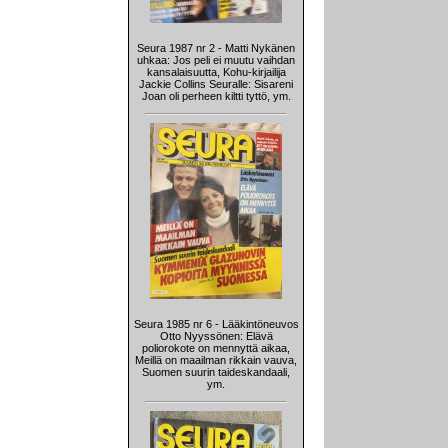
Seura 1987 nr 2 - Matti Nykänen
uhkaa: Jos peli ei muutu vaihdan
kansalaisuutta, Kohu-kirjailija
Jackie Collins Seuralle: Sisareni
Joan oli perheen kiltti tyttö, ym.
Seura 1985 nr 6 - Lääkintöneuvos
Otto Nyyssönen: Elävä
poliorokote on mennyttä aikaa,
Meillä on maailman rikkain vauva,
Suomen suurin taideskandaali,
ym.