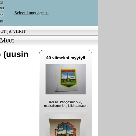
 in
ish
Select Language
▼
an
sh
ut ja viirit
Muut
) (uusin
40 viimeksi myytyä
Korso -kangasmerkki,
matkailumerkki, leikkaamaton