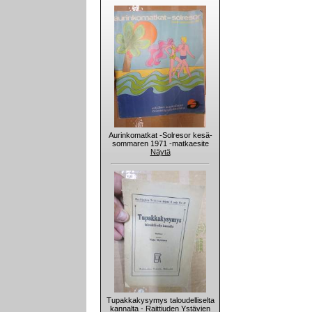
Aurinkomatkat -Solresor kesä-
sommaren 1971 -matkaesite
Näytä
Tupakkakysymys taloudelliselta
kannalta - Raittiuden Ystävien