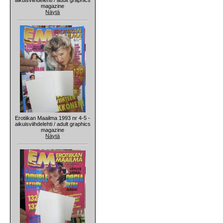
magazine
Näytä
Erotiikan Maailma 1993 nr 4-5 -
aikuisviihdelehti / adult graphics
magazine
Näytä