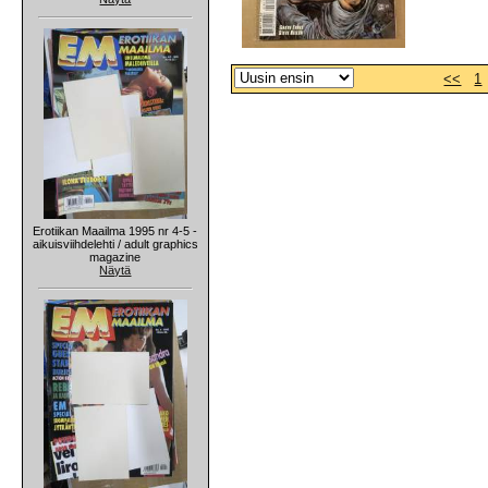
<<
1
Erotiikan Maailma 1995 nr 4-5 -
aikuisviihdelehti / adult graphics
magazine
Näytä