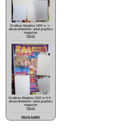
Erotiikan Maailma 1993 nr 1 -
aikuisviihdelehti / adult graphics
magazine
Näytä
Erotiikan Maailma 1992 nr 8-9 -
aikuisviihdelehti / adult graphics
magazine
Näytä
Näytä kaikki