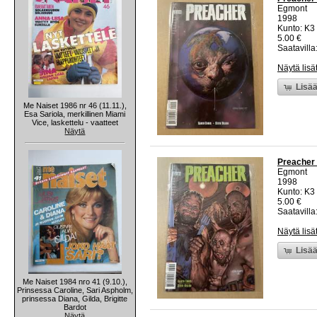
Egmont
1998
Kunto: K3 
5.00 €
Saatavilla:
Näytä lisä
Lisää
Me Naiset 1986 nr 46 (11.11.),
Esa Sariola, merkillinen Miami
Vice, laskettelu - vaatteet
Näytä
Preacher 
Egmont
1998
Kunto: K3 
5.00 €
Saatavilla:
Näytä lisä
Lisää
Me Naiset 1984 nro 41 (9.10.),
Prinsessa Caroline, Sari Aspholm,
prinsessa Diana, Gilda, Brigitte
Bardot
Näytä