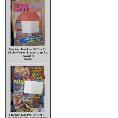
Erotiikan Maailma 1987 nr 2 -
aikuisviihdelehti / adult graphics
magazine
Näytä
Erotiikan Maailma 1994 nr 1 -
aikuisviihdelehti / adult graphics