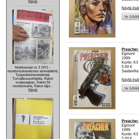
Näytä
Näytä lisä
Lisää
Preacher 
Egmont
1999
Kunto: K3 
5.00 €
Mottimestari nr 3 1971 -
Saatavilla:
moottorisahamiesten ammattilehti,
Työpenkkimenetelmää,
Turvallisuusohhjeita, Raket
Näytä lisä
suojasaapas, Raket 50
moottorisaha, Raket öljyt...
Lisää
Näytä
Preacher 
Egmont
1999
Kunto: K3 
5.00 €