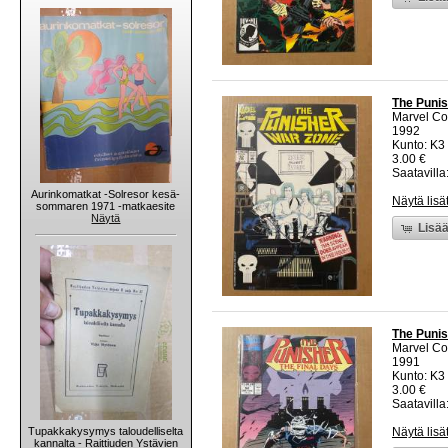
The Punis
Marvel C
1992
Kunto: K3 
3.00 €
Saatavilla:
Aurinkomatkat -Solresor kesä-
Näytä lisä
sommaren 1971 -matkaesite
Näytä
Lisää
The Punis
Marvel C
1991
Kunto: K3 
3.00 €
Saatavilla:
Tupakkakysymys taloudelliselta
Näytä lisä
kannalta - Raittiuden Ystävien