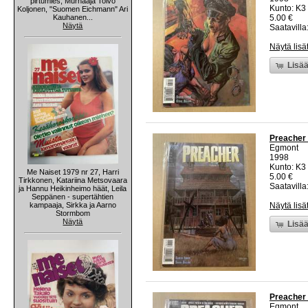
pirtumies, Murhaaja Toivo
Kunto: K3 
Koljonen, "Suomen Eichmann" Ari
Kauhanen...
5.00 €
Näytä
Saatavilla:
Näytä lisä
Lisää
Preacher 
Egmont
1998
Kunto: K3 
Me Naiset 1979 nr 27, Harri
5.00 €
Tirkkonen, Katariina Metsovaara
Saatavilla:
ja Hannu Heikinheimo häät, Leila
Seppänen - supertähtien
kampaaja, Sirkka ja Aarno
Näytä lisä
Stormbom
Näytä
Lisää
Preacher 
Egmont