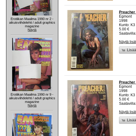
Preacher 
Egmont
Erotiikan Maailma 1990 nr 2 -
1998
aikuisviihdelehti / adult graphics
Kunto: K3 
magazine
5.00 €
Näytä
Saatavilla:
Näytä lisä
Lisää
Preacher 
Egmont
1998
Erotiikan Maailma 1990 nr 9 -
Kunto: K3 
aikuisviihdelehti / adult graphics
5.00 €
magazine
Saatavilla:
Näytä
Näytä lisä
Lisää