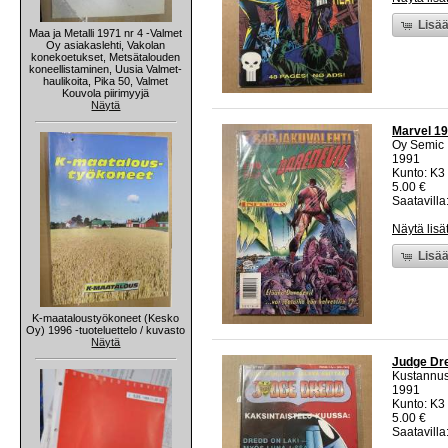
Lisää
Maa ja Metalli 1971 nr 4 -Valmet
Oy asiakaslehti, Vakolan
konekoetukset, Metsätalouden
koneellistaminen, Uusia Valmet-
haulikoita, Pika 50, Valmet
Kouvola piirimyyjä
Näytä
Marvel 19
Oy Semic
1991
Kunto: K3 
5.00 €
Saatavilla:
Näytä lisä
Lisää
K-maataloustyökoneet (Kesko
Oy) 1996 -tuoteluettelo / kuvasto
Näytä
Judge Dre
Kustannus
1991
Kunto: K3 
5.00 €
Saatavilla: