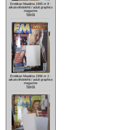
Erotiikan Maailma 1995 nr 8 -
aikuisviihdelehti / adult graphics
magazine
Näytä
Erotiikan Maailma 1996 nr 2 -
aikuisviihdelehti / adult graphics
magazine
Näytä