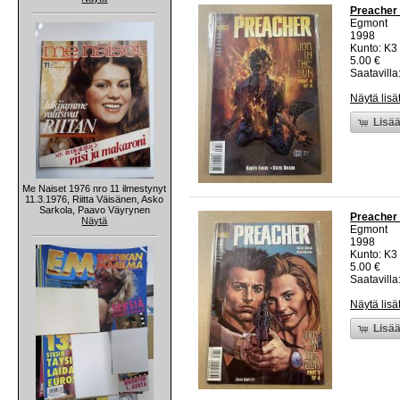
Preacher 
Egmont
1998
Kunto: K3 
5.00 €
Saatavilla:
Näytä lisä
Lisää
Me Naiset 1976 nro 11 ilmestynyt
11.3.1976, Riitta Väisänen, Asko
Sarkola, Paavo Väyrynen
Preacher 
Näytä
Egmont
1998
Kunto: K3 
5.00 €
Saatavilla:
Näytä lisä
Lisää