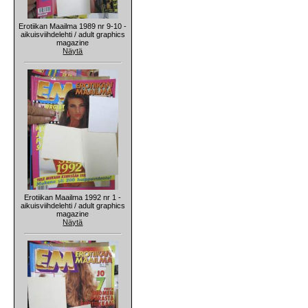
Erotiikan Maailma 1989 nr 9-10 -
aikuisviihdelehti / adult graphics
magazine
Näytä
Erotiikan Maailma 1992 nr 1 -
aikuisviihdelehti / adult graphics
magazine
Näytä