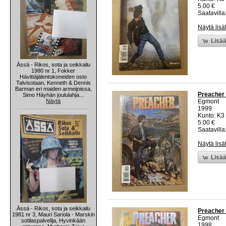
5.00 €
Saatavilla:
Näytä lisä
Lisää
Ässä - Rikos, sota ja seikkailu
1980 nr 1, Fokker
Hävittäjälentokoneiden osto
Talvisotaan, Kenneth & Dennis
Barman eri maiden armeijoissa,
Preacher 
Simo Häyhän joululahja...
Näytä
Egmont
1999
Kunto: K3 
5.00 €
Saatavilla:
Näytä lisä
Lisää
Ässä - Rikos, sota ja seikkailu
Preacher 
1981 nr 3, Mauri Sariola - Marskin
Egmont
sotilaspalvelija, Hyvinkään
1998