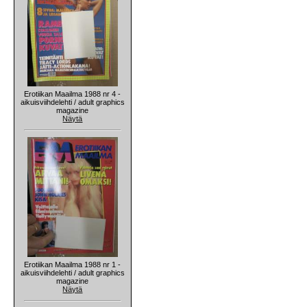
Erotiikan Maailma 1988 nr 4 -
aikuisviihdelehti / adult graphics
magazine
Näytä
Erotiikan Maailma 1988 nr 1 -
aikuisviihdelehti / adult graphics
magazine
Näytä