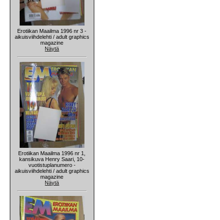
Erotiikan Maailma 1996 nr 3 -
aikuisviihdelehti / adult graphics
magazine
Näytä
Erotiikan Maailma 1996 nr 1,
kansikuva Henry Saari, 10-
vuotistuplanumero -
aikuisviihdelehti / adult graphics
magazine
Näytä