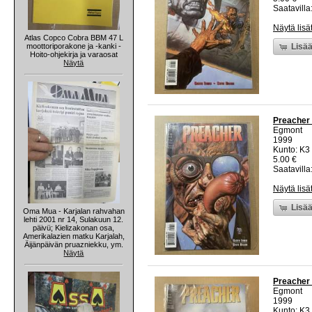
Saatavilla:
Näytä lisä
Atlas Copco Cobra BBM 47 L
moottoriporakone ja -kanki -
Lisää
Hoito-ohjekirja ja varaosat
Näytä
Preacher 
Egmont
1999
Kunto: K3 
5.00 €
Saatavilla:
Näytä lisä
Lisää
Oma Mua - Karjalan rahvahan
lehti 2001 nr 14, Sulakuun 12.
päivü; Kielizakonan osa,
Amerikalazien matku Karjalah,
Äijänpäivän pruazniekku, ym.
Näytä
Preacher 
Egmont
1999
Kunto: K3 