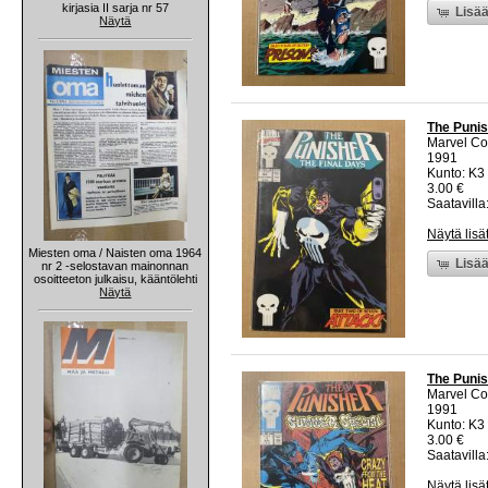
kirjasia II sarja nr 57
Lisää
Näytä
The Punis
Marvel C
1991
Kunto: K3 
3.00 €
Saatavilla:
Näytä lisä
Miesten oma / Naisten oma 1964
Lisää
nr 2 -selostavan mainonnan
osoitteeton julkaisu, kääntölehti
Näytä
The Punis
Marvel C
1991
Kunto: K3 
3.00 €
Saatavilla:
Näytä lisä