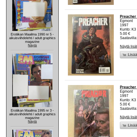
Preacher 
Egmont
1997
Kunto: K3 
5.00 €
Erotiikan Maailma 1990 nr 5 -
Saatavilla:
aikuisviihdelehti / adult graphics
magazine
Näytä
Näytä lisä
Lisää
Preacher 
Egmont
1997
Kunto: K3 
5.00 €
Saatavilla:
Erotiikan Maailma 1995 nr 3 -
aikuisviihdelehti / adult graphics
Näytä lisä
magazine
Näytä
Lisää