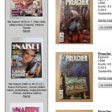
1998
Kunto: K3 
5.00 €
Saatavilla:
Näytä lisä
Me Naiset 1979 nr 7, Päivi Uitto
yllätysmissi Oulusta, Helena
Lisää
Takalo
Näytä
Preacher 
Egmont
1998
Kunto: K3 
5.00 €
Saatavilla:
Näytä lisä
Me Naiset 1986 nr 49 (2.12.),
Lisää
Kaisa Korhonen, Linnan juhlien
naiset, joululahjoja, huippuneuleet
- Krizian, Aarikka mainos
Näytä
Preacher 