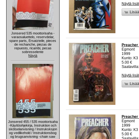
Näytä lisä
Lisää
Jonsered 535 moottorisaha -
varaosaluettelo, reservdelar,
spare parts, Ersatzteile, pieces
de rechanche, piezas de
Preacher 
repuesto, ricambi, pecas
Egmont
sobresselente
1999
Näytä
Kunto: K3 
5.00 €
Saatavilla:
Näytä lisä
Lisää
Preacher 
Egmont
Jonsered 455 / 535 moottorisaha
1999
-Käyttöohjekirja, Instruktion och
skötselanvisning / Instruksksjon
Kunto: K3 
og vedlikehold / Instruktionsbog
5.00 €
og brugsanvisning -chain saw
Saatavilla: