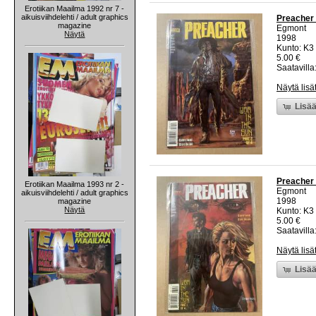
Erotiikan Maailma 1992 nr 7 -
aikuisviihdelehti / adult graphics
Preacher 
magazine
Egmont
Näytä
1998
Kunto: K3 
5.00 €
Saatavilla:
Näytä lisä
Lisää
Preacher 
Erotiikan Maailma 1993 nr 2 -
Egmont
aikuisviihdelehti / adult graphics
1998
magazine
Näytä
Kunto: K3 
5.00 €
Saatavilla:
Näytä lisä
Lisää