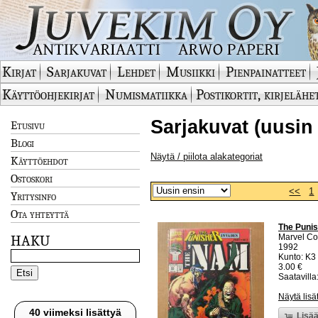
Kirjat
Sarjakuvat
Lehdet
Musiikki
Pienpainatteet
Käyttöohjekirjat
Numismatiikka
Postikortit, kirjelähe
Sarjakuvat (uusin
Etusivu
Blogi
Näytä / piilota alakategoriat
Käyttöehdot
Ostoskori
<<
1
Yritysinfo
Ota yhteyttä
The Punis
Marvel C
HAKU
1992
Kunto: K3 
3.00 €
Saatavilla:
Näytä lisä
40 viimeksi lisättyä
Lisää