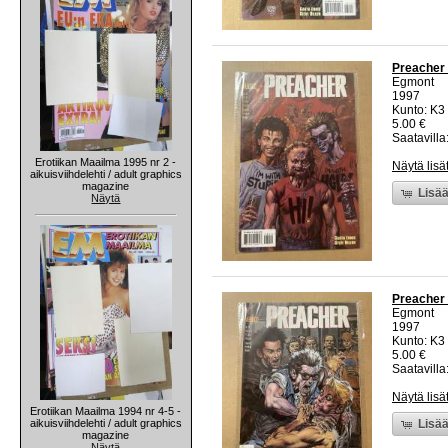
Preacher 
Egmont
1997
Kunto: K3 
5.00 €
Saatavilla:
Erotiikan Maailma 1995 nr 2 -
Näytä lisä
aikuisviihdelehti / adult graphics
magazine
Lisää
Näytä
Preacher 
Egmont
1997
Kunto: K3 
5.00 €
Saatavilla:
Näytä lisä
Erotiikan Maailma 1994 nr 4-5 -
aikuisviihdelehti / adult graphics
Lisää
magazine
Näytä