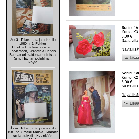
Sonim "A 
Kunto: K3
6.00 €
Ässä - Rikos, sota ja seikkailu
Saatavilla:
1980 nr 1, Fokker
Hävittäjälentokoneiden osto
Näytä lisä
Talvisotaan, Kenneth & Dennis
Barman eri maiden armeijoissa,
Lisää
Simo Häyhän joululahja...
Näytä
Sonim "Wi
Kunto: K2 
6.00 €
Saatavilla:
Näytä lisä
Lisää
Ässä - Rikos, sota ja seikkailu
1981 nr 3, Mauri Sariola - Marskin
sotilaspalvelija, Hyvinkään