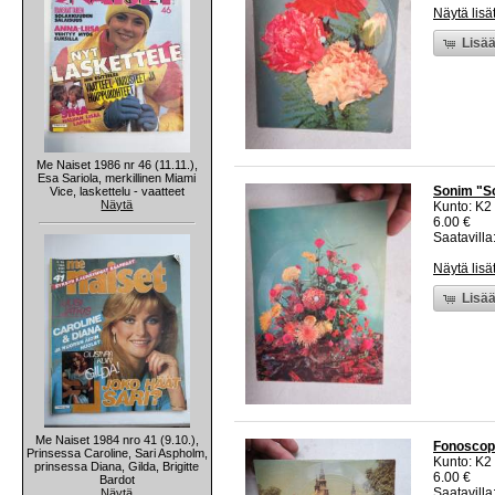
Näytä lisä
Lisää
Me Naiset 1986 nr 46 (11.11.),
Esa Sariola, merkillinen Miami
Sonim "So
Vice, laskettelu - vaatteet
Näytä
Kunto: K2 
6.00 €
Saatavilla:
Näytä lisä
Lisää
Me Naiset 1984 nro 41 (9.10.),
Fonoscope
Prinsessa Caroline, Sari Aspholm,
Kunto: K2 
prinsessa Diana, Gilda, Brigitte
6.00 €
Bardot
Saatavilla:
Näytä