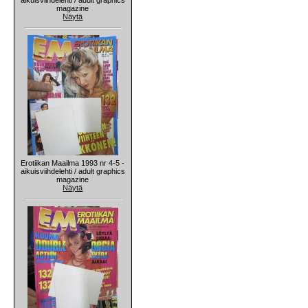
magazine
Näytä
Erotiikan Maailma 1993 nr 4-5 -
aikuisviihdelehti / adult graphics
magazine
Näytä