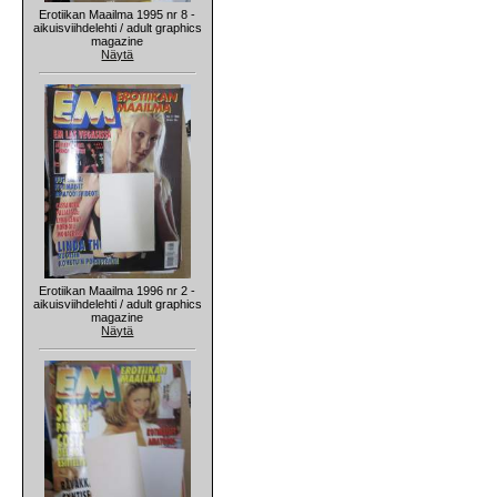
Erotiikan Maailma 1995 nr 8 -
aikuisviihdelehti / adult graphics
magazine
Näytä
Erotiikan Maailma 1996 nr 2 -
aikuisviihdelehti / adult graphics
magazine
Näytä