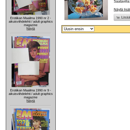
Saatavilla:
Näytä lisä
Lisää
Erotiikan Maailma 1990 nr 2 -
aikuisviihdelehti / adult graphics
magazine
Näytä
Erotiikan Maailma 1990 nr 9 -
aikuisviihdelehti / adult graphics
magazine
Näytä