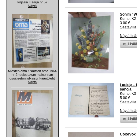
kirjasia II sarja nr 57
Näytä
Sonim "Wo
Kunto: K2 
3.00 €
Saatavilla:
Näytä lisä
Lisää
Miesten oma / Naisten oma 1964
nr 2 -selostavan mainonnan
osoitteeton julkaisu, kääntölehti
Näytä
Lauluja - 
sanoja
Kunto: K3
5.00 €
Saatavilla:
Näytä lisä
Lisää
Colorvox 