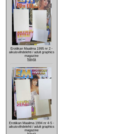
Erotiikan Maailma 1995 nr 2 -
aikuisviihdelehti / adult graphics
magazine
Näytä
Erotiikan Maailma 1994 nr 4-5 -
aikuisviihdelehti / adult graphics
magazine
Näytä