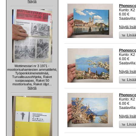
Näytä
Phonoscop
Kunto: K2 
6.00 €
Saatavilla:
Näytä lisä
Lisää
Phonoscop
Kunto: K2 
6.00 €
Saatavilla:
Mottimestari nr 3 1971 -
moottorisahamiesten ammattilehti,
Näytä lisä
Työpenkkimenetelmää,
Turvallisuusohhjeita, Raket
Lisää
suojasaapas, Raket 50
moottorisaha, Raket öljyt...
Näytä
Phonoscop
Kunto: K2 
6.00 €
Saatavilla:
Näytä lisä
Lisää