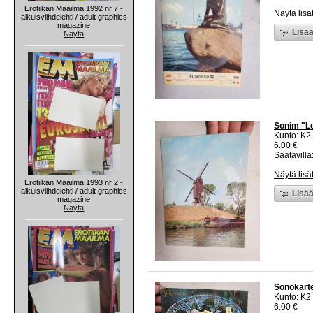
Erotiikan Maailma 1992 nr 7 -
Näytä lisä
aikuisviihdelehti / adult graphics
magazine
Lisää
Näytä
Sonim "Le
Kunto: K2 
6.00 €
Saatavilla:
Näytä lisä
Erotiikan Maailma 1993 nr 2 -
aikuisviihdelehti / adult graphics
Lisää
magazine
Näytä
Sonokarte
Kunto: K2 
6.00 €