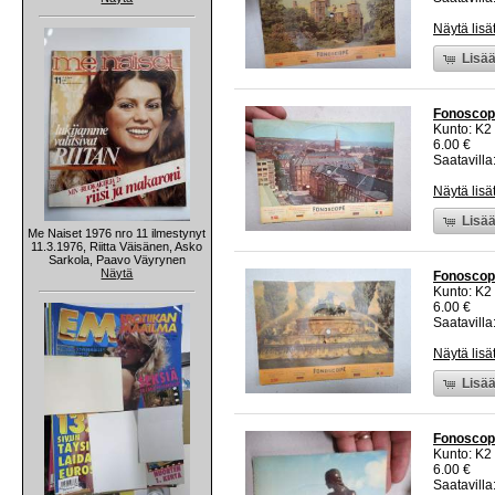
Näytä lisä
Lisää
Fonoscope
Kunto: K2 
6.00 €
Saatavilla:
Näytä lisä
Lisää
Me Naiset 1976 nro 11 ilmestynyt
11.3.1976, Riitta Väisänen, Asko
Sarkola, Paavo Väyrynen
Näytä
Fonoscope
Kunto: K2 
6.00 €
Saatavilla:
Näytä lisä
Lisää
Fonoscope
Kunto: K2 
6.00 €
Saatavilla: