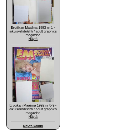
Erotiikan Maailma 1993 nr 1 -
aikuisviihdelehti / adult graphics
magazine
Näytä
Erotiikan Maailma 1992 nr 8-9 -
aikuisviihdelehti / adult graphics
magazine
Näytä
Näytä kaikki