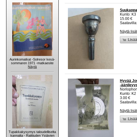
Suukappal
Kunto: K3
15.00 €
Saatavilla:
Näytä lisä
Lisää
Aurinkomatkat -Solresor kesä-
sommaren 1971 -matkaesite
Näytä
Hyvää Jou
-äänilevy
Norlopho
Kunto: K2 
3.00 €
Saatavilla:
Näytä lisä
Lisää
Tupakkakysymys taloudelliselta
kannalta - Raittiuden Ystävien