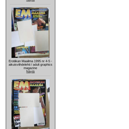
Erotiikan Maailma 1995 nr 4-5 -
aikuisviihdelehti / adult graphics
magazine
Näytä