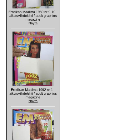
Erotiikan Maailma 1989 nr 9-10 -
aikuisviihdelehti / adult graphics
magazine
Näytä
Erotiikan Maailma 1992 nr 1 -
aikuisviihdelehti / adult graphics
magazine
Näytä