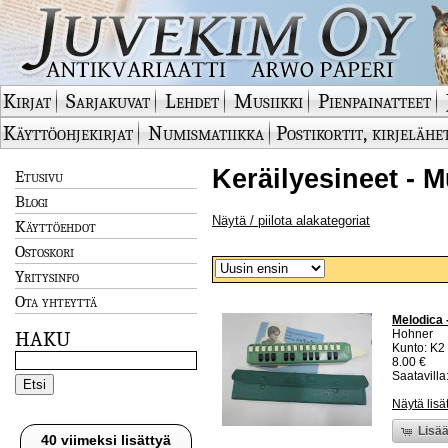
Kirjat
Sarjakuvat
Lehdet
Musiikki
Pienpainatteet
Käyttöohjekirjat
Numismatiikka
Postikortit, kirjelähe
Keräilyesineet - M
Etusivu
Blogi
Näytä / piilota alakategoriat
Käyttöehdot
Ostoskori
Yritysinfo
Ota yhteyttä
Melodica 
Hohner
HAKU
Kunto: K2 
8.00 €
Saatavilla:
Näytä lisä
Lisää
40 viimeksi lisättyä