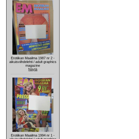
Erotiikan Maailma 1987 nr 2 -
aikuisviihdelehti / adult graphics
magazine
Näytä
Erotiikan Maailma 1994 nr 1 -
aikuisviihdelehti / adult graphics