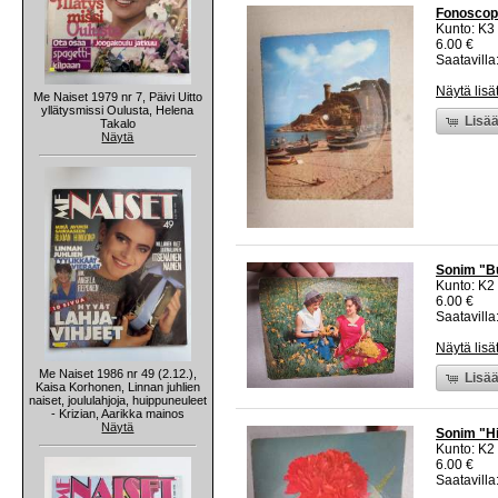
Fonoscope
Kunto: K3
6.00 €
Saatavilla:
Näytä lisä
Me Naiset 1979 nr 7, Päivi Uitto
yllätysmissi Oulusta, Helena
Lisää
Takalo
Näytä
Sonim "Bu
Kunto: K2 
6.00 €
Saatavilla:
Näytä lisä
Me Naiset 1986 nr 49 (2.12.),
Lisää
Kaisa Korhonen, Linnan juhlien
naiset, joululahjoja, huippuneuleet
- Krizian, Aarikka mainos
Näytä
Sonim "Hi
Kunto: K2 
6.00 €
Saatavilla: