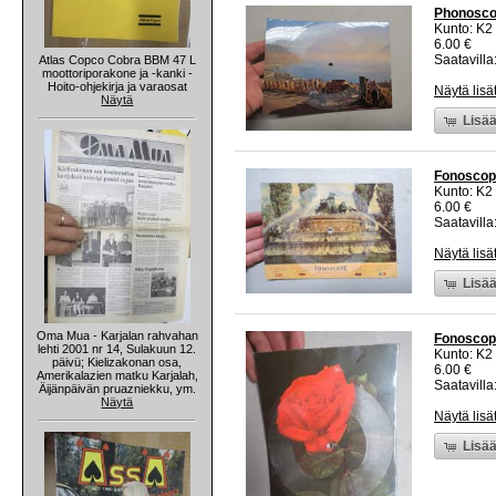
Phonoscop
Kunto: K2 
6.00 €
Saatavilla:
Atlas Copco Cobra BBM 47 L
moottoriporakone ja -kanki -
Hoito-ohjekirja ja varaosat
Näytä lisä
Näytä
Lisää
Fonoscope
Kunto: K2 
6.00 €
Saatavilla:
Näytä lisä
Lisää
Oma Mua - Karjalan rahvahan
Fonoscope
lehti 2001 nr 14, Sulakuun 12.
Kunto: K2 
päivü; Kielizakonan osa,
6.00 €
Amerikalazien matku Karjalah,
Saatavilla:
Äijänpäivän pruazniekku, ym.
Näytä
Näytä lisä
Lisää