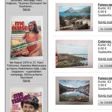
pirtumies, Murhaaja Toivo
Koljonen, "Suomen Eichmann" Ari
Fonoscope
Kauhanen...
Kunto: K2 
Näytä
6.00 €
Saatavilla:
Näytä lisä
Lisää
Colorvox 
Kunto: K2 
6.00 €
Saatavilla:
Näytä lisä
Me Naiset 1979 nr 27, Harri
Tirkkonen, Katariina Metsovaara
Lisää
ja Hannu Heikinheimo häät, Leila
Seppänen - supertähtien
kampaaja, Sirkka ja Aarno
Stormbom
Fonoscope
Näytä
Kunto: K2 
3.00 €
Saatavilla:
Näytä lisä
Lisää