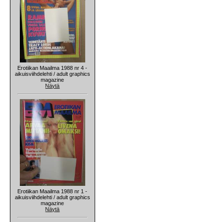
Erotiikan Maailma 1988 nr 4 -
aikuisviihdelehti / adult graphics
magazine
Näytä
Erotiikan Maailma 1988 nr 1 -
aikuisviihdelehti / adult graphics
magazine
Näytä