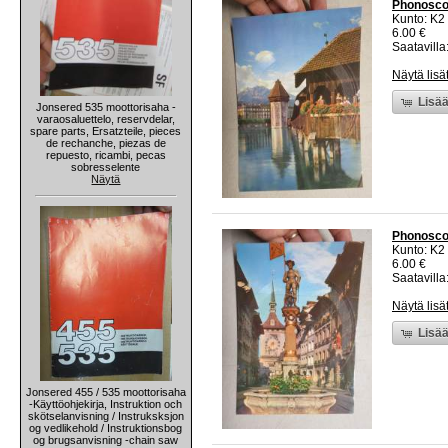
Phonoscop
Kunto: K2 
6.00 €
Saatavilla:
Näytä lisä
Lisää
Jonsered 535 moottorisaha -
varaosaluettelo, reservdelar,
spare parts, Ersatzteile, pieces
de rechanche, piezas de
repuesto, ricambi, pecas
sobresselente
Näytä
Phonoscop
Kunto: K2 
6.00 €
Saatavilla:
Näytä lisä
Lisää
Jonsered 455 / 535 moottorisaha
-Käyttöohjekirja, Instruktion och
skötselanvisning / Instruksksjon
og vedlikehold / Instruktionsbog
og brugsanvisning -chain saw