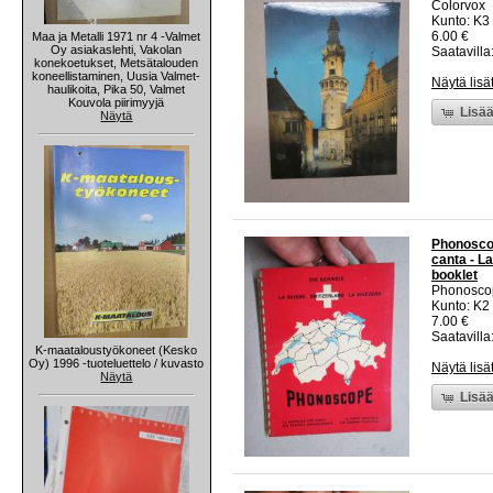
Colorvox
Kunto: K3
6.00 €
Maa ja Metalli 1971 nr 4 -Valmet
Oy asiakaslehti, Vakolan
Saatavilla:
konekoetukset, Metsätalouden
koneellistaminen, Uusia Valmet-
Näytä lisä
haulikoita, Pika 50, Valmet
Kouvola piirimyyjä
Lisää
Näytä
Phonoscop
canta - L
booklet
Phonosco
Kunto: K2 
7.00 €
Saatavilla:
K-maataloustyökoneet (Kesko
Oy) 1996 -tuoteluettelo / kuvasto
Näytä lisä
Näytä
Lisää