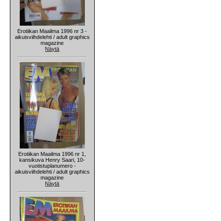
Erotiikan Maailma 1996 nr 3 -
aikuisviihdelehti / adult graphics
magazine
Näytä
Erotiikan Maailma 1996 nr 1,
kansikuva Henry Saari, 10-
vuotistuplanumero -
aikuisviihdelehti / adult graphics
magazine
Näytä