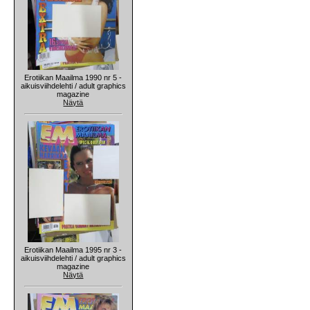
Erotiikan Maailma 1990 nr 5 -
aikuisviihdelehti / adult graphics
magazine
Näytä
Erotiikan Maailma 1995 nr 3 -
aikuisviihdelehti / adult graphics
magazine
Näytä