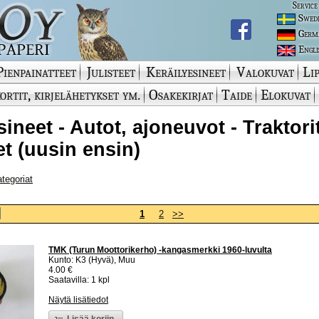
Service
Swed
Germ
Engli
Pienpainatteet
Julisteet
Keräilyesineet
Valokuvat
Lip
ortit, kirjelähetykset ym.
Osakekirjat
Taide
Elokuvat
ineet - Autot, ajoneuvot - Traktorit
t (uusin ensin)
ategoriat
1
2
>>
TMK (Turun Moottorikerho) -kangasmerkki 1960-luvulta
Kunto: K3 (Hyvä), Muu
4.00 €
Saatavilla: 1 kpl
Näytä lisätiedot
Lisää koriin