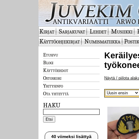
Kirjat
Sarjakuvat
Lehdet
Musiikki
Käyttöohjekirjat
Numismatiikka
Postik
Keräilyes
Etusivu
Blogi
työkonee
Käyttöehdot
Ostoskori
Näytä / piilota alak
Yritysinfo
Ota yhteyttä
HAKU
40 viimeksi lisättyä