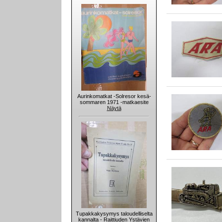
Aurinkomatkat -Solresor kesä-
sommaren 1971 -matkaesite
Näytä
Tupakkakysymys taloudelliselta
kannalta - Raittiuden Ystävien