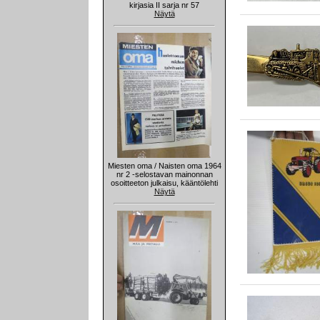
kirjasia II sarja nr 57
Näytä
Miesten oma / Naisten oma 1964
nr 2 -selostavan mainonnan
osoitteeton julkaisu, kääntölehti
Näytä