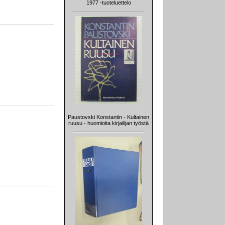
1977 -tuoteluettelo
Paustovski Konstantin - Kultainen
ruusu - huomioita kirjailijan työstä