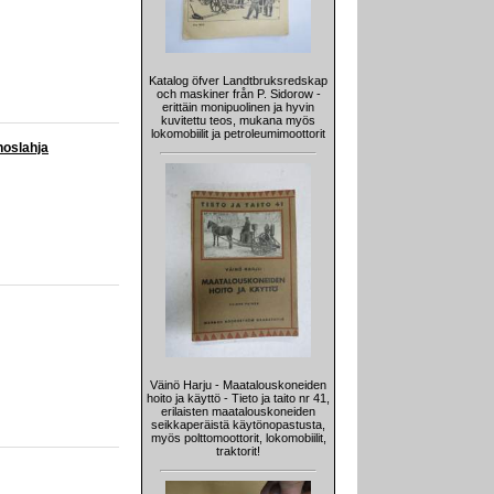
Katalog öfver Landtbruksredskap
och maskiner från P. Sidorow -
erittäin monipuolinen ja hyvin
kuvitettu teos, mukana myös
lokomobiilit ja petroleumimoottorit
noslahja
Väinö Harju - Maatalouskoneiden
hoito ja käyttö - Tieto ja taito nr 41,
erilaisten maatalouskoneiden
seikkaperäistä käytönopastusta,
myös polttomoottorit, lokomobiilit,
traktorit!