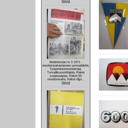
Näytä
Mottimestari nr 3 1971 -
moottorisahamiesten ammattilehti,
Työpenkkimenetelmää,
Turvallisuusohhjeita, Raket
suojasaapas, Raket 50
moottorisaha, Raket öljyt...
Näytä