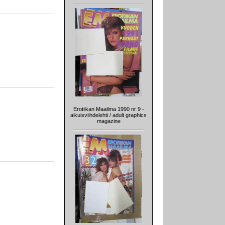
Erotiikan Maailma 1990 nr 9 -
aikuisviihdelehti / adult graphics
magazine