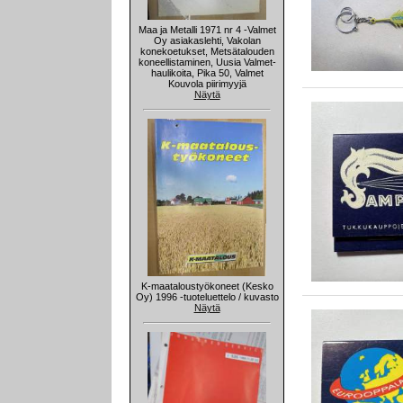
Maa ja Metalli 1971 nr 4 -Valmet
Oy asiakaslehti, Vakolan
konekoetukset, Metsätalouden
koneellistaminen, Uusia Valmet-
haulikoita, Pika 50, Valmet
Kouvola piirimyyjä
Näytä
K-maataloustyökoneet (Kesko
Oy) 1996 -tuoteluettelo / kuvasto
Näytä