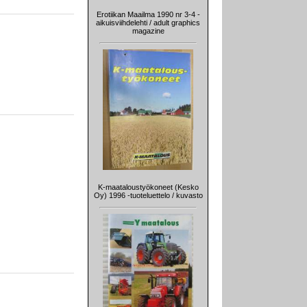
Erotiikan Maailma 1990 nr 3-4 -
aikuisviihdelehti / adult graphics
magazine
K-maataloustyökoneet (Kesko
Oy) 1996 -tuoteluettelo / kuvasto