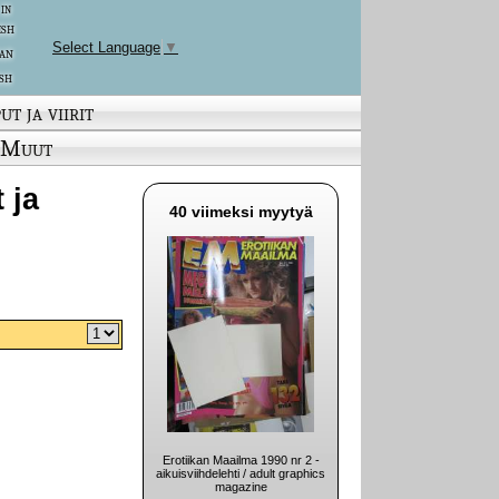
 in
ish
Select Language
▼
an
sh
ut ja viirit
Muut
 ja
40 viimeksi myytyä
Erotiikan Maailma 1990 nr 2 -
aikuisviihdelehti / adult graphics
magazine