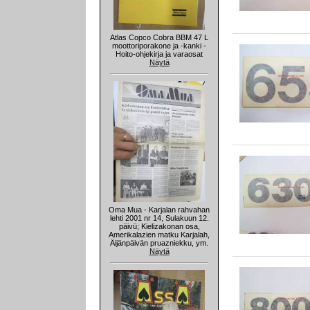
Atlas Copco Cobra BBM 47 L
moottoriporakone ja -kanki -
Hoito-ohjekirja ja varaosat
Näytä
Oma Mua - Karjalan rahvahan
lehti 2001 nr 14, Sulakuun 12.
päivü; Kielizakonan osa,
Amerikalazien matku Karjalah,
Äijänpäivän pruazniekku, ym.
Näytä