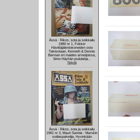
Ässä - Rikos, sota ja seikkailu
1980 nr 1, Fokker
Hävittäjälentokoneiden osto
Talvisotaan, Kenneth & Dennis
Barman eri maiden armeijoissa,
Simo Häyhän joululahja...
Näytä
Ässä - Rikos, sota ja seikkailu
1981 nr 3, Mauri Sariola - Marskin
sotilaspalvelija, Hyvinkään