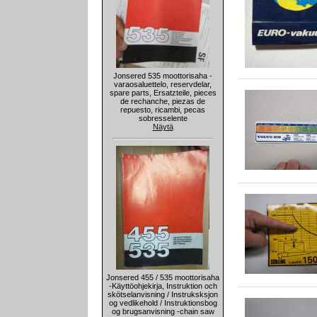
Jonsered 535 moottorisaha -
varaosaluettelo, reservdelar,
spare parts, Ersatzteile, pieces
de rechanche, piezas de
repuesto, ricambi, pecas
sobresselente
Näytä
Jonsered 455 / 535 moottorisaha
-Käyttöohjekirja, Instruktion och
skötselanvisning / Instruksksjon
og vedlikehold / Instruktionsbog
og brugsanvisning -chain saw