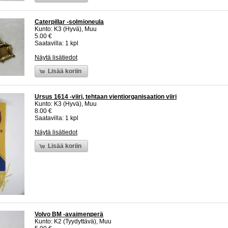
Caterpillar -solmioneula
Kunto: K3 (Hyvä), Muu
5.00 €
Saatavilla: 1 kpl
Näytä lisätiedot
Lisää koriin
Ursus 1614 -viiri, tehtaan vientiorganisaation viiri
Kunto: K3 (Hyvä), Muu
8.00 €
Saatavilla: 1 kpl
Näytä lisätiedot
Lisää koriin
Volvo BM -avaimenperä
Kunto: K2 (Tyydyttävä), Muu