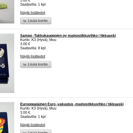
5.00 €
Saatavilla: 1 kpl
Näytä lisätiedot
Lisää koriin
Sampo -Tukkukauppojen oy mainostikkuvihko / tikkuaski
Kunto: K3 (Hyvä), Muu
3.00 €
Saatavilla: 8 kpl
Näytä lisätiedot
Lisää koriin
Eurooppalainen Euro -vakuutus -mainostikkuvihko / tikkuaski
Kunto: K3 (Hyvä), Muu
3.00 €
Saatavilla: 1 kpl
Näytä lisätiedot
Lisää koriin