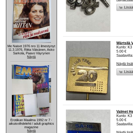
Lisää
Wärtsilä 
Me Naiset 1976 nro 11 ilmestynyt
Kunto: K3
11.3.1976, Riitta Väisänen, Asko
5.00 €
Sarkola, Paavo Väyrynen
Saatavilla:
Näytä
Näytä lisä
Lisää
Valmet He
Kunto: K3
5.00 €
Erotiikan Maailma 1992 nr 7 -
aikuisviihdelehti / adult graphics
Saatavilla:
magazine
Näytä
Näytä lisä