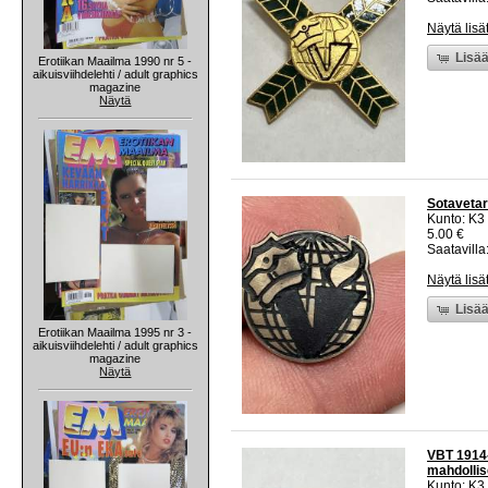
Näytä lisä
Lisää
Erotiikan Maailma 1990 nr 5 -
aikuisviihdelehti / adult graphics
magazine
Näytä
Sotavetar
Kunto: K3
5.00 €
Saatavilla:
Näytä lisä
Lisää
Erotiikan Maailma 1995 nr 3 -
aikuisviihdelehti / adult graphics
magazine
Näytä
VBT 1914-
mahdollis
Kunto: K3