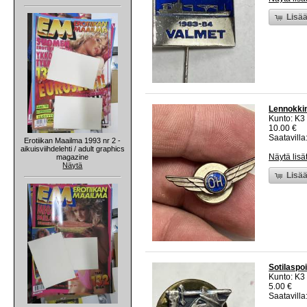
Lisää
Lennokkim
Kunto: K3
10.00 €
Saatavilla:
Erotiikan Maailma 1993 nr 2 -
aikuisviihdelehti / adult graphics
Näytä lisä
magazine
Näytä
Lisää
Sotilaspoi
Kunto: K3
5.00 €
Saatavilla: