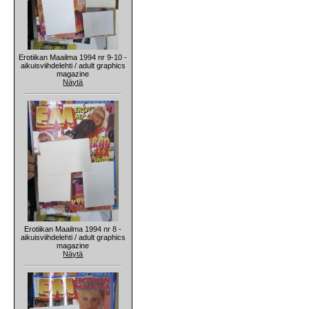
Erotiikan Maailma 1994 nr 9-10 -
aikuisviihdelehti / adult graphics
magazine
Näytä
Erotiikan Maailma 1994 nr 8 -
aikuisviihdelehti / adult graphics
magazine
Näytä