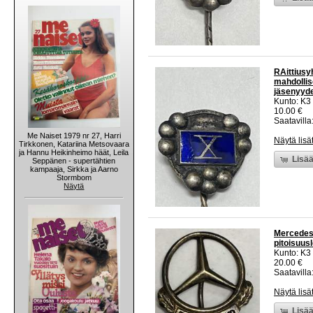
RAittiusy
mahdollis
jäsenyyd
Kunto: K3
10.00 €
Saatavilla:
Me Naiset 1979 nr 27, Harri
Näytä lisä
Tirkkonen, Katariina Metsovaara
ja Hannu Heikinheimo häät, Leila
Lisää
Seppänen - supertähtien
kampaaja, Sirkka ja Aarno
Stormbom
Näytä
Mercedes-
pitoisuus
Kunto: K3
20.00 €
Saatavilla:
Näytä lisä
Lisää