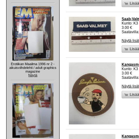
Lisää
Saab-Val
Kunto: K3
3.00 €
Saatavilla:
Näytä lisä
Lisää
Erotiikan Maailma 1996 nr 2 -
Kangasme
aikuisviihdelehti / adult graphics
Kunto: K3
magazine
3.00 €
Näytä
Saatavilla:
Näytä lisä
Lisää
Kangasmer