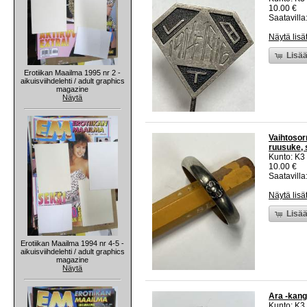
10.00 €
Saatavilla:
Näytä lisä
Lisää
Erotiikan Maailma 1995 nr 2 -
aikuisviihdelehti / adult graphics
magazine
Näytä
Vaihtosor
ruusuke, 
Kunto: K3
10.00 €
Saatavilla:
Näytä lisä
Lisää
Erotiikan Maailma 1994 nr 4-5 -
aikuisviihdelehti / adult graphics
magazine
Näytä
Ara -kan
Kunto: K3