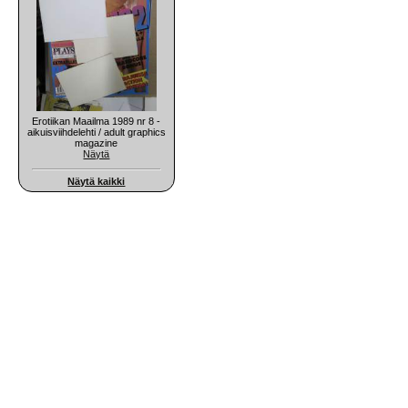
Erotiikan Maailma 1989 nr 8 -
aikuisviihdelehti / adult graphics
magazine
Näytä
Näytä kaikki