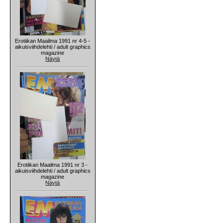
Erotiikan Maailma 1991 nr 4-5 -
aikuisviihdelehti / adult graphics
magazine
Näytä
Erotiikan Maailma 1991 nr 3 -
aikuisviihdelehti / adult graphics
magazine
Näytä