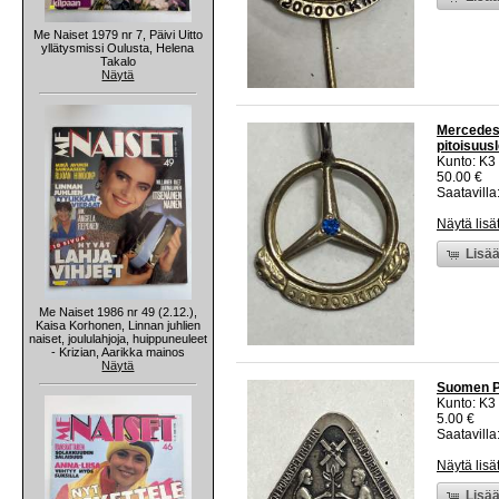
Me Naiset 1979 nr 7, Päivi Uitto
yllätysmissi Oulusta, Helena
Takalo
Näytä
Mercedes-
pitoisuus
Kunto: K3
50.00 €
Saatavilla:
Näytä lisä
Lisää
Me Naiset 1986 nr 49 (2.12.),
Kaisa Korhonen, Linnan juhlien
naiset, joululahjoja, huippuneuleet
- Krizian, Aarikka mainos
Näytä
Suomen Pu
Kunto: K3
5.00 €
Saatavilla:
Näytä lisä
Lisää