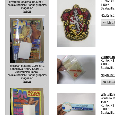
Kunto: K3
Erotiikan Maailma 1996 nr 3 -
7.50 €
aikuisviihdelehti / adult graphics
magazine
Saatavilla:
Näytä
Näytä lisä
Lisää
Viking Lin
Kunto: K3
4.00 €
Erotiikan Maailma 1996 nr 1,
Saatavilla:
kansikuva Henry Saari, 10-
vuotistuplanumero -
Näytä lisä
aikuisviihdelehti / adult graphics
magazine
Näytä
Lisää
Wärtsilä 
Wärtsilä 
199?
Kunto: K3 
8.00 €
Saatavilla: