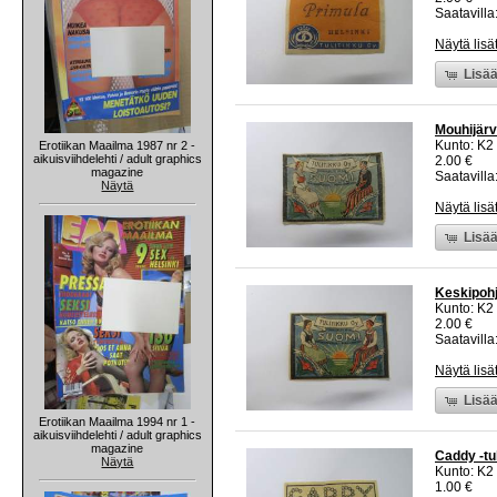
Saatavilla:
Näytä lisä
Lisää
Mouhijärvi
Kunto: K2 
Erotiikan Maailma 1987 nr 2 -
aikuisviihdelehti / adult graphics
2.00 €
magazine
Saatavilla:
Näytä
Näytä lisä
Lisää
Keskipohj
Kunto: K2 
2.00 €
Saatavilla:
Näytä lisä
Lisää
Erotiikan Maailma 1994 nr 1 -
aikuisviihdelehti / adult graphics
magazine
Caddy -tul
Näytä
Kunto: K2 
1.00 €