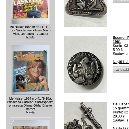
Me Naiset 1986 nr 46 (11.11.),
Esa Sariola, merkillinen Miami
Vice, laskettelu - vaatteet
Näytä
Suomen Pi
1961
Kunto: K3
5.00 €
Saatavilla:
Näytä lisä
Lisää
Me Naiset 1984 nro 41 (9.10.),
Prinsessa Caroline, Sari Aspholm,
Osuuspank
prinsessa Diana, Gilda, Brigitte
15 gram
Bardot
Kunto: K2 
Näytä
20.00 €
Saatavilla:
Näytä lisä