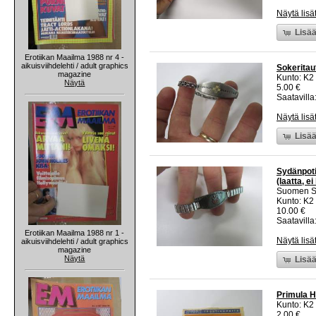
Näytä lisä
Lisää
Erotiikan Maailma 1988 nr 4 -
aikuisviihdelehti / adult graphics
Sokeritaut
magazine
Kunto: K2 
Näytä
5.00 €
Saatavilla:
Näytä lisä
Lisää
Sydänpoti
(laatta, ei
Suomen Sy
Kunto: K2 
10.00 €
Saatavilla:
Erotiikan Maailma 1988 nr 1 -
Näytä lisä
aikuisviihdelehti / adult graphics
magazine
Näytä
Lisää
Primula He
Kunto: K2 
2.00 €