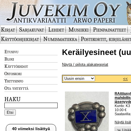
Kirjat
Sarjakuvat
Lehdet
Musiikki
Pienpainatteet
Käyttöohjekirjat
Numismatiikka
Postikortit, kirjelähe
Keräilyesineet (uu
Etusivu
Blogi
Näytä / piilota alakategoriat
Käyttöehdot
Ostoskori
<<
Yritysinfo
Ota yhteyttä
RAittiusy
mahdollis
HAKU
jäsenyyd
Kunto: K3
10.00 €
Saatavilla:
Näytä lisä
40 viimeksi lisättyä
Lisää