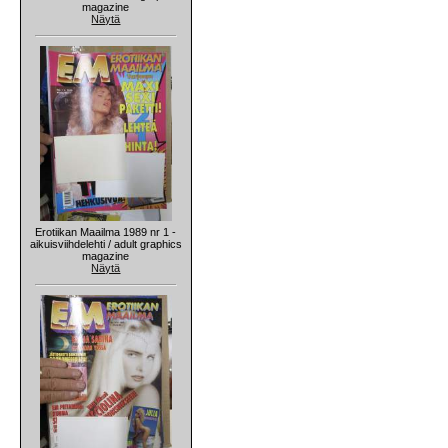
magazine
Näytä
Erotiikan Maailma 1989 nr 1 -
aikuisviihdelehti / adult graphics
magazine
Näytä