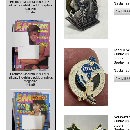
Erotiikan Maailma 1990 nr 2 -
Näytä lisä
aikuisviihdelehti / adult graphics
magazine
Lisää
Näytä
Teemu Sel
Kunto: K3
5.00 €
Saatavilla:
Näytä lisä
Erotiikan Maailma 1990 nr 9 -
aikuisviihdelehti / adult graphics
Lisää
magazine
Näytä
Sotavetar
Kunto: K3
5.00 €
Saatavilla: