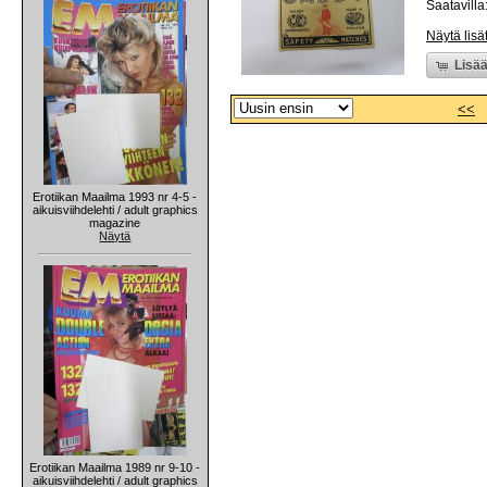
Saatavilla:
Näytä lisä
Lisää
<<
Erotiikan Maailma 1993 nr 4-5 -
aikuisviihdelehti / adult graphics
magazine
Näytä
Erotiikan Maailma 1989 nr 9-10 -
aikuisviihdelehti / adult graphics