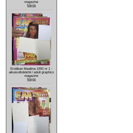
magazine
Näytä
Erotiikan Maailma 1992 nr 1 -
aikuisviihdelehti / adult graphics
magazine
Näytä