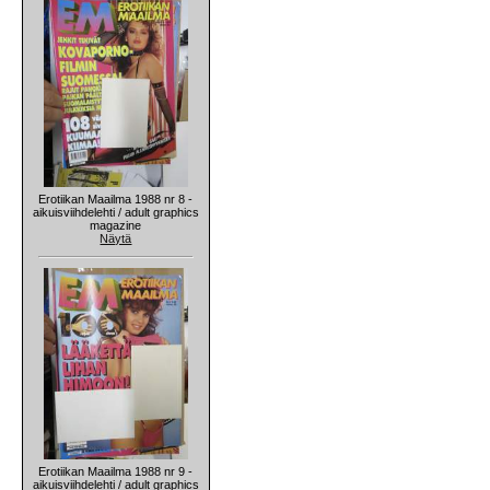
Erotiikan Maailma 1988 nr 8 -
aikuisviihdelehti / adult graphics
magazine
Näytä
Erotiikan Maailma 1988 nr 9 -
aikuisviihdelehti / adult graphics