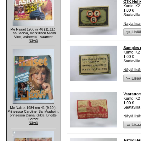
OTK Hehku
Kunto: K2 
1.00 €
Saatavilla:
Näytä lisä
Me Naiset 1986 nr 46 (11.11.),
Lisää
Esa Sariola, merkillinen Miami
Vice, laskettelu - vaatteet
Näytä
Samples o
Kunto: K2 
1.00 €
Saatavilla:
Näytä lisä
Lisää
Vaarattomi
Kunto: K2 
1.00 €
Saatavilla:
Me Naiset 1984 nro 41 (9.10.),
Prinsessa Caroline, Sari Aspholm,
prinsessa Diana, Gilda, Brigitte
Näytä lisä
Bardot
Näytä
Lisää
Astrid Hel