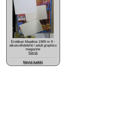
Erotiikan Maailma 1989 nr 8 -
aikuisviihdelehti / adult graphics
magazine
Näytä
Näytä kaikki