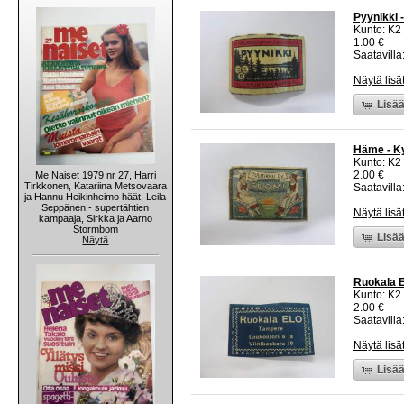
Pyynikki -
Kunto: K2 
1.00 €
Saatavilla:
Näytä lisä
Lisää
Häme - Ky
Kunto: K2 
2.00 €
Me Naiset 1979 nr 27, Harri
Tirkkonen, Katariina Metsovaara
Saatavilla:
ja Hannu Heikinheimo häät, Leila
Seppänen - supertähtien
Näytä lisä
kampaaja, Sirkka ja Aarno
Stormbom
Lisää
Näytä
Ruokala E
Kunto: K2 
2.00 €
Saatavilla:
Näytä lisä
Lisää