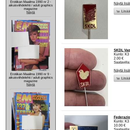
Erotiikan Maailma 1990 nr 2 -
Näytä lisä
aikuisviihdelehti / adult graphics
magazine
Lisää
Näytä
SKDL Vapp
Kunto: K3
2.00 €
Saatavilla:
Näytä lisä
Erotiikan Maailma 1990 nr 9 -
aikuisviihdelehti / adult graphics
Lisää
magazine
Näytä
Federazion
Kunto: K3
10.00 €
Saatavilla: