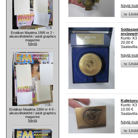
Näytä lisä
Lisää
Sotilaspoi
Erotiikan Maailma 1995 nr 2 -
myönnett
aikuisviihdelehti / adult graphics
Kunto: K3
magazine
20.00 €
Näytä
Saatavilla:
Näytä lisä
Lisää
Kuljetusv
Kunto: K3
10.00 €
Erotiikan Maailma 1994 nr 4-5 -
aikuisviihdelehti / adult graphics
Saatavilla:
magazine
Näytä
Näytä lisä
Lisää