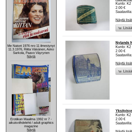
Kunto: K2 
2.00 €
Saatavilla:
Näytä lisä
Lisää
Nylands Na
Me Naiset 1976 nro 11 ilmestynyt
Kunto: K2 
11.3.1976, Riitta Väisänen, Asko
2.00 €
Sarkola, Paavo Väyrynen
Saatavilla:
Näytä
Näytä lisä
Lisää
Yksityisyr
Kunto: K2 
2.00 €
Erotiikan Maailma 1992 nr 7 -
aikuisviihdelehti / adult graphics
Saatavilla:
magazine
Näytä
Näytä lisä