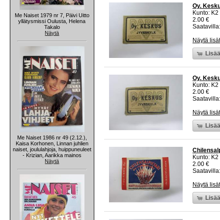
Oy. Keskus
Kunto: K2 
Me Naiset 1979 nr 7, Päivi Uitto
2.00 €
yllätysmissi Oulusta, Helena
Saatavilla:
Takalo
Näytä
Näytä lisä
Lisää
Oy. Keskus
Kunto: K2 
2.00 €
Saatavilla:
Näytä lisä
Lisää
Me Naiset 1986 nr 49 (2.12.),
Kaisa Korhonen, Linnan juhlien
naiset, joululahjoja, huippuneuleet
Chilensalp
- Krizian, Aarikka mainos
Kunto: K2 
Näytä
2.00 €
Saatavilla:
Näytä lisä
Lisää