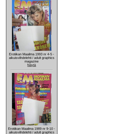
Erotiikan Maailma 1993 nr 4-5 -
aikuisviihdelehti / adult graphics
magazine
Näytä
Erotiikan Maailma 1989 nr 9-10 -
aikuisviihdelehti / adult graphics