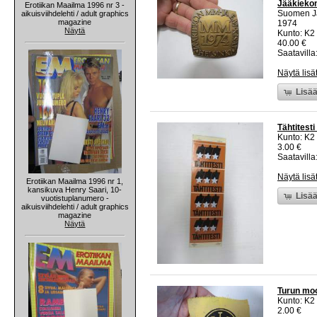
Jääkiekon
Erotiikan Maailma 1996 nr 3 -
Suomen Jä
aikuisviihdelehti / adult graphics
magazine
1974
Näytä
Kunto: K2 
40.00 €
Saatavilla:
Näytä lisä
Lisää
Tähtitesti
Kunto: K2 
3.00 €
Saatavilla:
Näytä lisä
Erotiikan Maailma 1996 nr 1,
kansikuva Henry Saari, 10-
Lisää
vuotistuplanumero -
aikuisviihdelehti / adult graphics
magazine
Näytä
Turun mo
Kunto: K2 
2.00 €