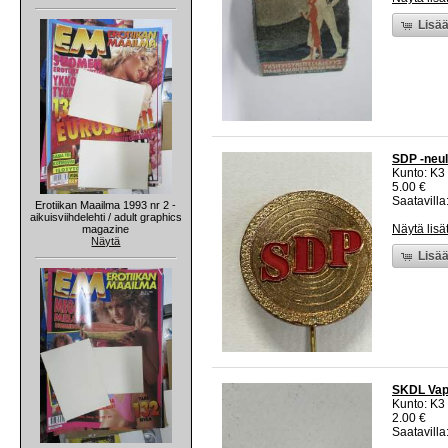
Lisää
SDP -neul
Kunto: K3
5.00 €
Saatavilla:
Erotiikan Maailma 1993 nr 2 -
aikuisviihdelehti / adult graphics
Näytä lisä
magazine
Näytä
Lisää
SKDL Vapp
Kunto: K3
2.00 €
Saatavilla: