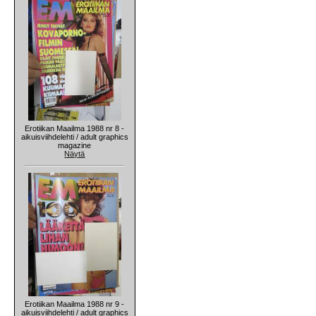
Erotiikan Maailma 1988 nr 8 -
aikuisviihdelehti / adult graphics
magazine
Näytä
Erotiikan Maailma 1988 nr 9 -
aikuisviihdelehti / adult graphics