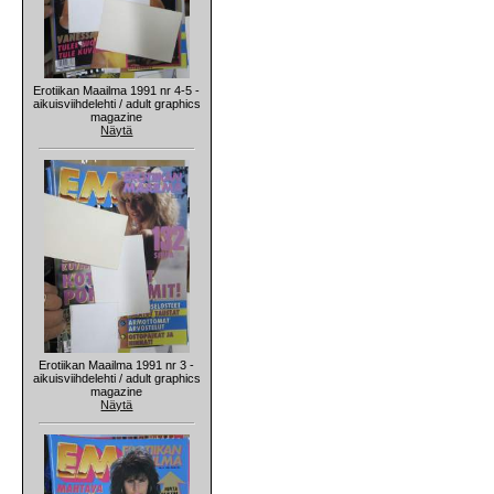
Erotiikan Maailma 1991 nr 4-5 -
aikuisviihdelehti / adult graphics
magazine
Näytä
Erotiikan Maailma 1991 nr 3 -
aikuisviihdelehti / adult graphics
magazine
Näytä