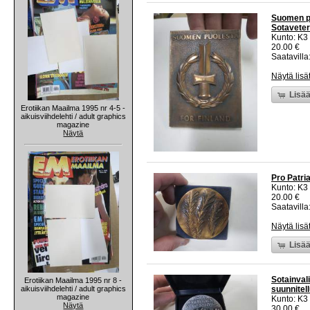
Suomen pu
Sotavetera
Kunto: K3
20.00 €
Saatavilla:
Näytä lisä
Lisää
Erotiikan Maailma 1995 nr 4-5 -
aikuisviihdelehti / adult graphics
magazine
Näytä
Pro Patri
Kunto: K3
20.00 €
Saatavilla:
Näytä lisä
Lisää
Sotainval
Erotiikan Maailma 1995 nr 8 -
aikuisviihdelehti / adult graphics
suunnitel
magazine
Kunto: K3
Näytä
30.00 €