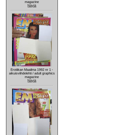
magazine
Näytä
Erotiikan Maailma 1992 nr 1 -
aikuisviihdelehti / adult graphics
magazine
Näytä