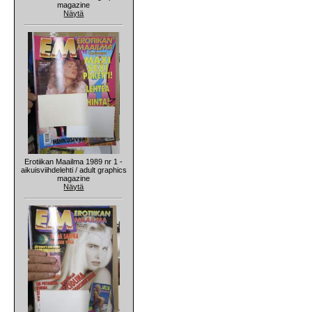
magazine
Näytä
Erotiikan Maailma 1989 nr 1 -
aikuisviihdelehti / adult graphics
magazine
Näytä