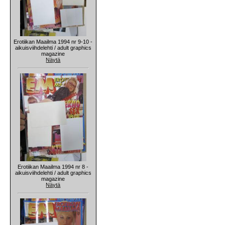
Erotiikan Maailma 1994 nr 9-10 -
aikuisviihdelehti / adult graphics
magazine
Näytä
Erotiikan Maailma 1994 nr 8 -
aikuisviihdelehti / adult graphics
magazine
Näytä