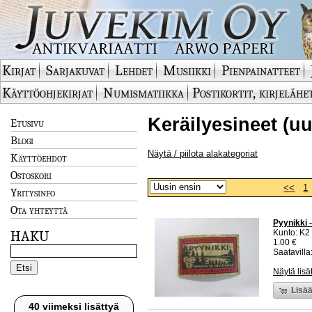
Kirjat
Sarjakuvat
Lehdet
Musiikki
Pienpainatteet
Käyttöohjekirjat
Numismatiikka
Postikortit, kirjelähe
Keräilyesineet (uu
Etusivu
Blogi
Näytä / piilota alakategoriat
Käyttöehdot
Ostoskori
<<
1
Yritysinfo
Ota yhteyttä
Pyynikki -
Kunto: K2 
HAKU
1.00 €
Saatavilla:
Näytä lisä
Lisää
40 viimeksi lisättyä