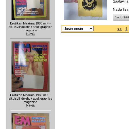
Saatavilla:
Näytä lisä
Lisää
Erotiikan Maailma 1988 nr 4 -
aikuisviihdelehti / adult graphics
<<
1
magazine
Näytä
Erotiikan Maailma 1988 nr 1 -
aikuisviihdelehti / adult graphics
magazine
Näytä