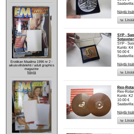
Saatavilla:
Näytä lisä
Lisää
SYP - Suo
Sotaveter
SYP - Su
Kunto: K4
50.00 €
Saatavilla:
Erotiikan Maailma 1996 nr 2 -
Näytä lisä
aikuisviihdelehti / adult graphics
magazine
Lisää
Näytä
Rex-Rotar
Rex-Rotar
Kunto: K2 
10.00 €
Saatavilla:
Näytä lisä
Lisää