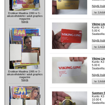
Näytä lisä
Lisää
Erotiikan Maailma 1990 nr 5 -
aikuisviihdelehti / adult graphics
magazine
Näytä
Viking Lin
Kunto: K3
5.00 €
Saatavilla:
Näytä lisä
Lisää
Viking Lin
Kunto: K3
5.00 €
Saatavilla:
Erotiikan Maailma 1995 nr 3 -
aikuisviihdelehti / adult graphics
Näytä lisä
magazine
Näytä
Lisää
Suomen So
Kunto: K3
10.00 €
Saatavilla: